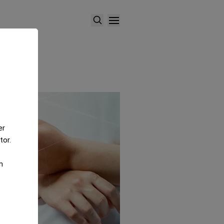
er
tor.
m