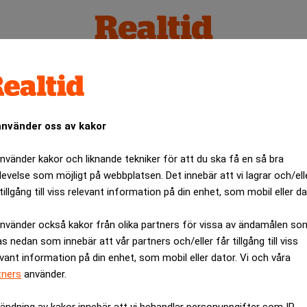
on
använder oss av kakor
använder kakor och liknande tekniker för att du ska få en så bra
levelse som möjligt på webbplatsen. Det innebär att vi lagrar och/ell
tillgång till viss relevant information på din enhet, som mobil eller da
använder också kakor från olika partners för vissa av ändamålen so
as nedan som innebär att vår partners och/eller får tillgång till viss
evant information på din enhet, som mobil eller dator. Vi och våra
tners
använder.
ändning av kakor innebär att vi behandlar personuppgifter som IP-