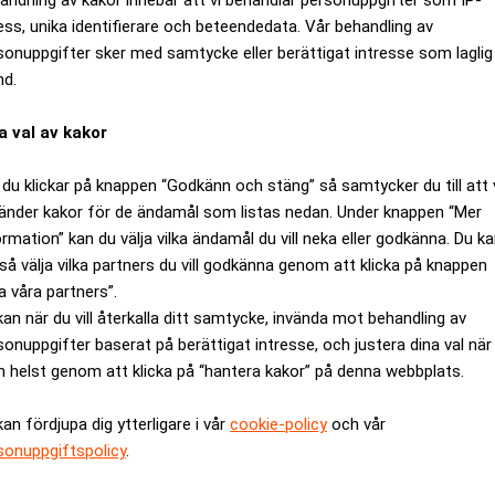
ess, unika identifierare och beteendedata. Vår behandling av
sonuppgifter sker med samtycke eller berättigat intresse som laglig
nd.
a val av kakor
du klickar på knappen “Godkänn och stäng” så samtycker du till att 
änder kakor för de ändamål som listas nedan. Under knappen “Mer
ormation” kan du välja vilka ändamål du vill neka eller godkänna. Du k
så välja vilka partners du vill godkänna genom att klicka på knappen
a våra partners”.
upp svenska konsumenter: ”Alla är
kan när du vill återkalla ditt samtycke, invända mot behandling av
sonuppgifter baserat på berättigat intresse, och justera dina val när
 helst genom att klicka på “hantera kakor” på denna webbplats.
kan fördjupa dig ytterligare i vår
cookie-policy
och vår
sonuppgiftspolicy
.