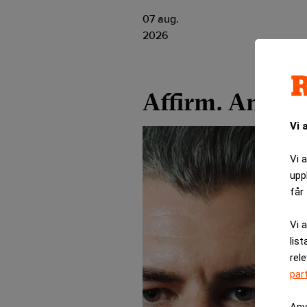
07 aug.
2026
Affirm. Amaz
Vi 
Vi 
upp
får 
Vi 
list
rel
par
Anv