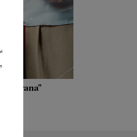
vi
an
 inte vana”