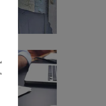
gblad...
vi
an