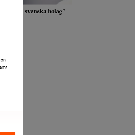
ystem på svenska bolag"
tion
samt