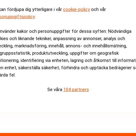
kan fördjupa dig ytterligare i vår
cookie-policy
och vår
erar finansbranschen"
"Oväntat gamla affärss
sonuppgiftspolicy
.
ANNONS
använder kakor och personuppgifter för dessa syften: Nödvändiga
kies och liknande tekniker, anpassning av annonser, analys och
eckling, marknadsföring, innehåll, annons- och innehållsmätning,
gruppsstatistik, produktutveckling, uppgifter om geografisk
itionering, identifiering via enheten, lagring och åtkomst till informa
en enhet, säkerställa säkerhet, förhindra och upptäcka bedrägerier 
ärda fel.
Se våra
104 partners