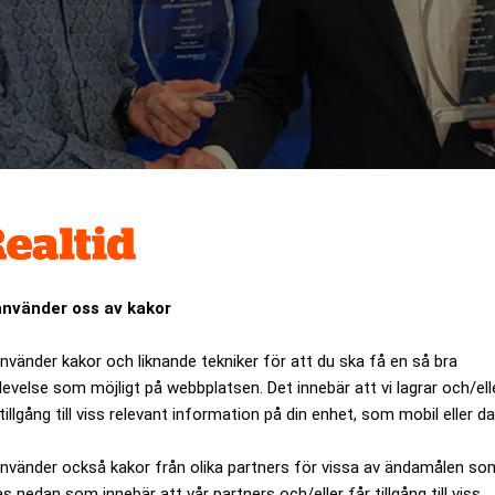
ffärssystemprojekt 2020 är utsedd
använder oss av kakor
använder kakor och liknande tekniker för att du ska få en så bra
levelse som möjligt på webbplatsen. Det innebär att vi lagrar och/ell
tillgång till viss relevant information på din enhet, som mobil eller da
använder också kakor från olika partners för vissa av ändamålen so
as nedan som innebär att vår partners och/eller får tillgång till viss