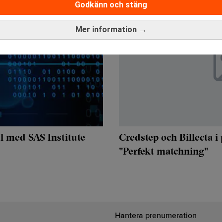
Godkänn och stäng
Mer information →
l med SAS Institute
Credstep och Billecta i
"Perfekt matchning"
Hantera prenumeration