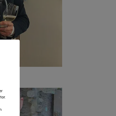
er
tor.
m