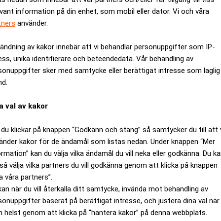
evant information på din enhet, som mobil eller dator. Vi och våra
tners
använder.
ändning av kakor innebär att vi behandlar personuppgifter som IP-
ess, unika identifierare och beteendedata. Vår behandling av
sonuppgifter sker med samtycke eller berättigat intresse som laglig
 problem
Hallå där, Fredrik Ljun
nd.
a val av kakor
du klickar på knappen “Godkänn och stäng” så samtycker du till att 
änder kakor för de ändamål som listas nedan. Under knappen “Mer
ormation” kan du välja vilka ändamål du vill neka eller godkänna. Du k
så välja vilka partners du vill godkänna genom att klicka på knappen
a våra partners”.
kan när du vill återkalla ditt samtycke, invända mot behandling av
sonuppgifter baserat på berättigat intresse, och justera dina val när
 helst genom att klicka på “hantera kakor” på denna webbplats.