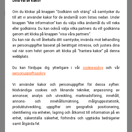
Entreprenörsskatt hotar jobben
Dina val av kakor
Om du klickar på knappen “Godkänn och stäng” så samtycker du
till att vi använder kakor för de ändamål som listas nedan. Under
knappen “Mer information” kan du välja vilka ändamål du vill neka
eller godkänna. Du kan också välja vilka partners du vill godkänna
genom att klicka på knappen “visa våra partners”.
Du kan när du vill återkalla ditt samtycke, invända mot behandling
av personuppgifter baserat på berättigat intresse, och justera dina
val när som helst genom att klicka på “hantera kakor” på denna
webbplats.
Du kan fördjupa dig ytterligare i vår
cookie-policy
och vår
personuppgiftspolicy
.
Altor-rådgivare hotas med högre upptaxering
Vi använder kakor och personuppgifter för dessa syften:
Nödvändiga cookies och liknande tekniker, anpassning av
annonser, analys och utveckling, marknadsföring, innehåll,
annons- och innehållsmätning, målgruppsstatistik,
ANNONS
produktutveckling, uppgifter om geografisk positionering,
identifiering via enheten, lagring och åtkomst till information på en
enhet, säkerställa säkerhet, förhindra och upptäcka bedrägerier
samt åtgärda fel.