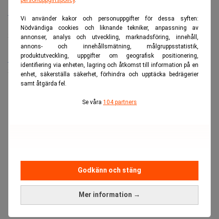
Bolagsjurist till Eltel AB
Vi använder kakor och personuppgifter för dessa syften:
Placering:
Bromma, Stockholm
Nödvändiga cookies och liknande tekniker, anpassning av
Sista ansökningsdag:
21/08/2026
annonser, analys och utveckling, marknadsföring, innehåll,
annons- och innehållsmätning, målgruppsstatistik,
produktutveckling, uppgifter om geografisk positionering,
Medarbetare inom Intern styrning och kontroll till Alecta
identifiering via enheten, lagring och åtkomst till information på en
Sista ansökningsdag:
13/06/2026
enhet, säkerställa säkerhet, förhindra och upptäcka bedrägerier
samt åtgärda fel.
ANNONS
Se våra
104 partners
Godkänn och stäng
Mer information →