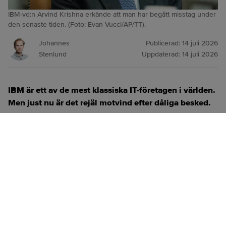
IBM-vd:n Arvind Krishna erkände att man har begått misstag under
den senaste tiden. (Foto: Evan Vucci/AP/TT).
Johannes
Publicerad:
14 juli 2026
Stenlund
Uppdaterad:
14 juli 2026
IBM är ett av de mest klassiska IT-företagen i världen.
Men just nu är det rejäl motvind efter dåliga besked.
ANNONS