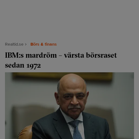
Realtid.se
Börs & finans
IBM:s mardröm – värsta börsraset
sedan 1972