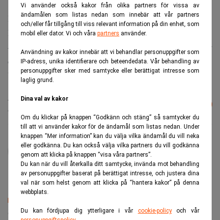
Vi använder också kakor från olika partners för vissa av
ändamålen som listas nedan som innebär att vår partners
Det uppger Göteborgs-Posten på nätet.
och/eller får tillgång till viss relevant information på din enhet, som
Företaget bekräftar uppgifterna för TT.
mobil eller dator. Vi och våra
partners
använder.
– Den finansiella situationen är värre nu än vad den var för
Användning av kakor innebär att vi behandlar personuppgifter som
en månad sedan, säger Stefan Karlsson, presstalesman för
IP-adress, unika identifierare och beteendedata. Vår behandling av
personuppgifter sker med samtycke eller berättigat intresse som
Volvo Lastvagnar, till Göteborgs-Posten.
laglig grund.
Läs mer från Realtid - vårt nyhetsbrev
Dina val av kakor
Prenumerera
är kostnadsfritt:
Om du klickar på knappen “Godkänn och stäng” så samtycker du
till att vi använder kakor för de ändamål som listas nedan. Under
knappen “Mer information” kan du välja vilka ändamål du vill neka
administrator
eller godkänna. Du kan också välja vilka partners du vill godkänna
genom att klicka på knappen “visa våra partners”.
Du kan när du vill återkalla ditt samtycke, invända mot behandling
av personuppgifter baserat på berättigat intresse, och justera dina
val när som helst genom att klicka på “hantera kakor” på denna
webbplats.
Senaste lediga jobben
Du kan fördjupa dig ytterligare i vår
cookie-policy
och vår
personuppgiftspolicy
.