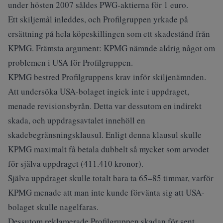
under hösten 2007 såldes PWG-aktierna för 1 euro.
Ett skiljemål inleddes, och Profilgruppen yrkade på
ersättning på hela köpeskillingen som ett skadestånd från
KPMG. Främsta argument: KPMG nämnde aldrig något om
problemen i USA för Profilgruppen.
KPMG bestred Profilgruppens krav inför skiljenämnden.
Att undersöka USA-bolaget ingick inte i uppdraget,
menade revisionsbyrån. Detta var dessutom en indirekt
skada, och uppdragsavtalet innehöll en
skadebegränsningsklausul. Enligt denna klausul skulle
KPMG maximalt få betala dubbelt så mycket som arvodet
för själva uppdraget (411.410 kronor).
Själva uppdraget skulle totalt bara ta 65–85 timmar, varför
KPMG menade att man inte kunde förvänta sig att USA-
bolaget skulle nagelfaras.
Dessutom reklamerade Profilgruppen skadan för sent,