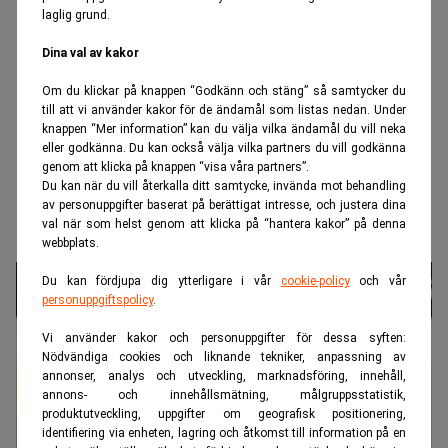
laglig grund.
Dina val av kakor
Om du klickar på knappen “Godkänn och stäng” så samtycker du
till att vi använder kakor för de ändamål som listas nedan. Under
knappen “Mer information” kan du välja vilka ändamål du vill neka
eller godkänna. Du kan också välja vilka partners du vill godkänna
genom att klicka på knappen “visa våra partners”.
Realtid.se
Bank & Fintech
Du kan när du vill återkalla ditt samtycke, invända mot behandling
Bankerna gör jättevinster – tack vare
av personuppgifter baserat på berättigat intresse, och justera dina
val när som helst genom att klicka på “hantera kakor” på denna
SpaceX
webbplats.
Du kan fördjupa dig ytterligare i vår
cookie-policy
och vår
personuppgiftspolicy
.
Vi använder kakor och personuppgifter för dessa syften:
Nödvändiga cookies och liknande tekniker, anpassning av
annonser, analys och utveckling, marknadsföring, innehåll,
annons- och innehållsmätning, målgruppsstatistik,
produktutveckling, uppgifter om geografisk positionering,
identifiering via enheten, lagring och åtkomst till information på en