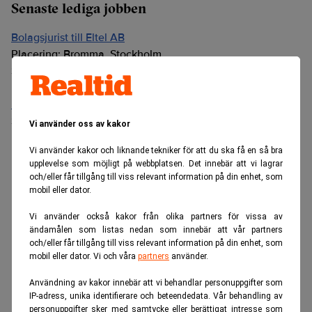
Senaste lediga jobben
Bolagsjurist till Eltel AB
Placering:
Bromma, Stockholm
Sista ansökningsdag:
21/08/2026
Medarbetare inom Intern styrning och kontroll till Alecta
Sista ansökningsdag:
13/06/2026
Vi använder oss av kakor
Vi använder kakor och liknande tekniker för att du ska få en så bra
ANNONS
upplevelse som möjligt på webbplatsen. Det innebär att vi lagrar
och/eller får tillgång till viss relevant information på din enhet, som
mobil eller dator.
Vi använder också kakor från olika partners för vissa av
ändamålen som listas nedan som innebär att vår partners
och/eller får tillgång till viss relevant information på din enhet, som
mobil eller dator. Vi och våra
partners
använder.
Användning av kakor innebär att vi behandlar personuppgifter som
IP-adress, unika identifierare och beteendedata. Vår behandling av
personuppgifter sker med samtycke eller berättigat intresse som