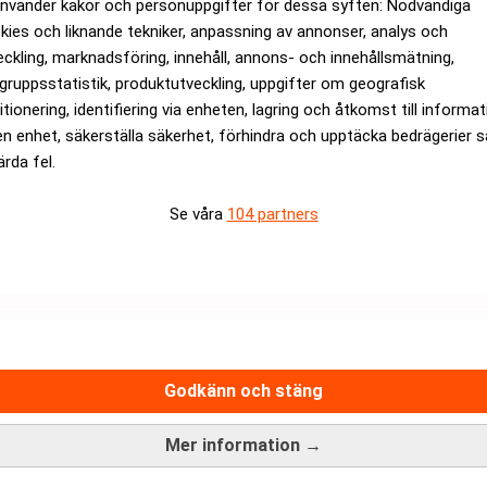
använder kakor och personuppgifter för dessa syften: Nödvändiga
kies och liknande tekniker, anpassning av annonser, analys och
eckling, marknadsföring, innehåll, annons- och innehållsmätning,
gruppsstatistik, produktutveckling, uppgifter om geografisk
itionering, identifiering via enheten, lagring och åtkomst till informa
en enhet, säkerställa säkerhet, förhindra och upptäcka bedrägerier 
ärda fel.
att be om att få alla sådana filmer, negativ och utskrifter, och a
Se våra
104 partners
amborghini därmed även från att i och med sådan förstörelse, bl
fotografering.
as i vilken domstol som helst.
tt fotografera dokumentet. Efter stor motvillighet kom den äldre
v dokumentet att behålla, sa hon och gav Reatid.se en kopia av 
med på ett foto av dokumentet ändå.
Godkänn och stäng
Mer information →