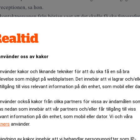
receptionen, sa hon.
kontaktpersonen från början sagt att det skulle få ske fotografe
amtal, och beslutet ändrades så att kamerorna fick bäras med.
ANNONS
använder oss av kakor
använder kakor och liknande tekniker för att du ska få en så bra
levelse som möjligt på webbplatsen. Det innebär att vi lagrar och/ell
tillgång till viss relevant information på din enhet, som mobil eller da
använder också kakor från olika partners för vissa av ändamålen so
as nedan som innebär att vår partners och/eller får tillgång till viss
evant information på din enhet, som mobil eller dator. Vi och våra
tners
använder.
ändning av kakor innebär att vi behandlar personuppgifter som IP-