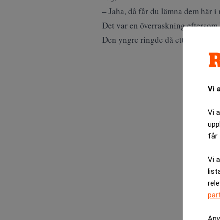
– Jaha, då får du lämna dem här i 
Det var en överraskning eftersom 
Den yngre ringde då ett kontrolls
Vi 
Vi 
upp
får 
Vi 
list
rel
par
Anv