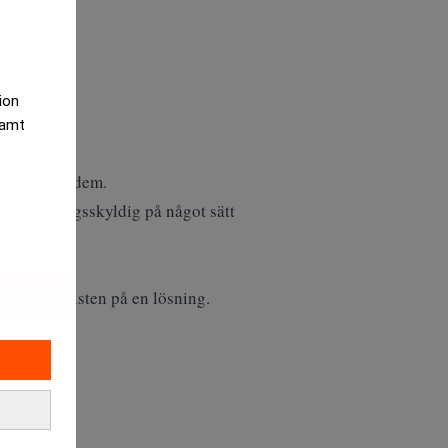
tion
samt
tt förstöra dem.
i ersättningsskyldig på något sätt
 receptionisten på en lösning.
dokumentet.