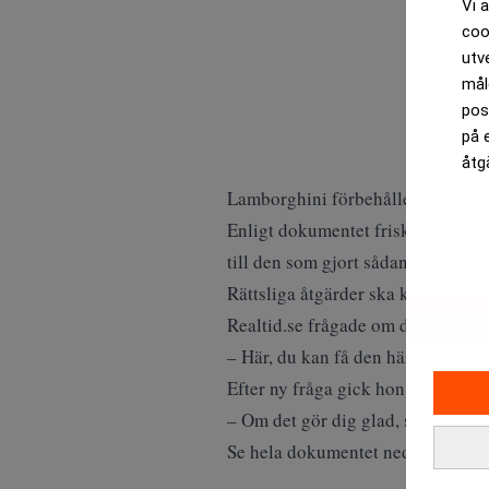
Vi 
coo
utv
mål
pos
på 
åtg
Lamborghini förbehåller sig rätten 
Enligt dokumentet friskriver sig L
till den som gjort sådan filmning/
Rättsliga åtgärder ska kunna inled
Realtid.se frågade om det var ok a
– Här, du kan få den här kopian a
Efter ny fråga gick hon till slut 
– Om det gör dig glad, sa hon.
Se hela dokumentet nedan.