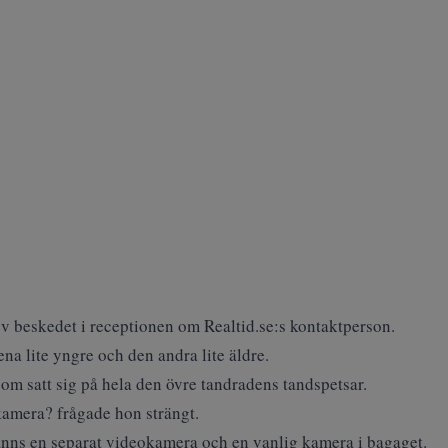
v beskedet i receptionen om Realtid.se:s kontaktperson.
ena lite yngre och den andra lite äldre.
som satt sig på hela den övre tandradens tandspetsar.
amera? frågade hon strängt.
 fanns en separat videokamera och en vanlig kamera i bagaget.