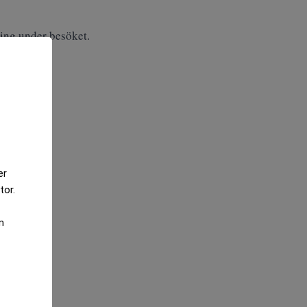
ring under besöket.
er
tor.
m