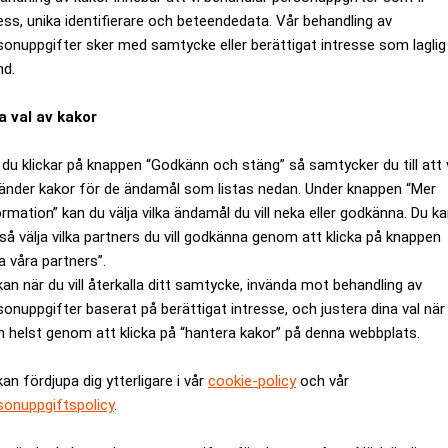
ess, unika identifierare och beteendedata. Vår behandling av
ll en gul skylt märkt ”Camera pass”.
sonuppgifter sker med samtycke eller berättigat intresse som laglig
åskrift uppmanades.
nd.
ENT OF CONFIDENTIALITY for visitors entering the compan
besök kan komma att få icke offentliggjorda uppgifter om komma
a val av kakor
 med den allra högsta sekretess”, uppmanas man fritt översatt.
du klickar på knappen “Godkänn och stäng” så samtycker du till att 
entet, förutsätts man gå med på att inte sprida eller utnyttja d
änder kakor för de ändamål som listas nedan. Under knappen “Mer
rghini enligt dokumentet förbehåller sig rätten att vidta rättsli
ormation” kan du välja vilka ändamål du vill neka eller godkänna. Du k
gå med på att all filmning och fotografering i Lamborghinis anl
så välja vilka partners du vill godkänna genom att klicka på knappen
a våra partners”.
ANNONS
kan när du vill återkalla ditt samtycke, invända mot behandling av
sonuppgifter baserat på berättigat intresse, och justera dina val när
 helst genom att klicka på “hantera kakor” på denna webbplats.
kan fördjupa dig ytterligare i vår
cookie-policy
och vår
sonuppgiftspolicy
.