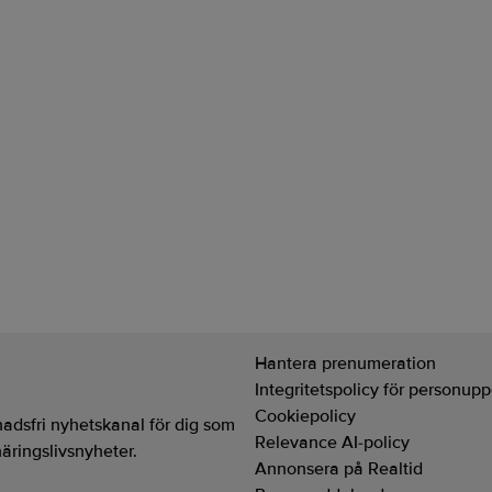
 skrev om brister på Trumps lyxp