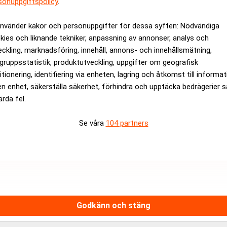
sonuppgiftspolicy
.
använder kakor och personuppgifter för dessa syften: Nödvändiga
kies och liknande tekniker, anpassning av annonser, analys och
eckling, marknadsföring, innehåll, annons- och innehållsmätning,
gruppsstatistik, produktutveckling, uppgifter om geografisk
itionering, identifiering via enheten, lagring och åtkomst till informa
en enhet, säkerställa säkerhet, förhindra och upptäcka bedrägerier 
rt det hela veckan. Jag har inte fattat att jag är fyra i US open
ärda fel.
 TT.
ttersson på delad sjätte plats. Pettersson avancerade från 24:e p
Se våra
104 partners
 fjärdeplats är tangerat sverigebäst i US open, Niclas Fasth kom
så här länge förut. Det går inte att jämföra med något, jag är en 
erättar Karlsson som närmast ska tävla i Paris om en och en halv
de cutten hamnade längre ned i resultatlistan. Daniel Chopra k
Godkänn och stäng
 sjutton över par.