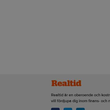
Realtid.se
Börs & finans
Reportrar stäms –