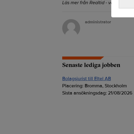
Läs mer från Realtid - vårt nyhetsb
administrator
Senaste lediga jobben
Bolagsjurist till Eltel AB
Placering:
Bromma, Stockholm
Sista ansökningsdag:
21/08/2026