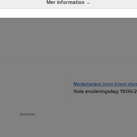
Mer information →
rev är kostnadsfritt:
Prenumerera
Medarbetare inom Intern styrni
Sista ansökningsdag:
13/06/
ANNONS