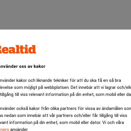
använder oss av kakor
använder kakor och liknande tekniker för att du ska få en så bra
des Tiger Woods tvinga fram ett särspel.
levelse som möjligt på webbplatsen. Det innebär att vi lagrar och/ell
tillgång till viss relevant information på din enhet, som mobil eller da
 den, säger Rocco Mediate som ska möta Woods i särspelet.
är dagen började men fick en bedrövlig start med en dubbelboge
använder också kakor från olika partners för vissa av ändamålen so
e tog i stället över ledningen och hade greppet ända fram till
as nedan som innebär att vår partners och/eller får tillgång till viss
evant information på din enhet, som mobil eller dator. Vi och våra
tittade på när de slog. Inför sista hålet låg Westwood och Woods
tners
använder.