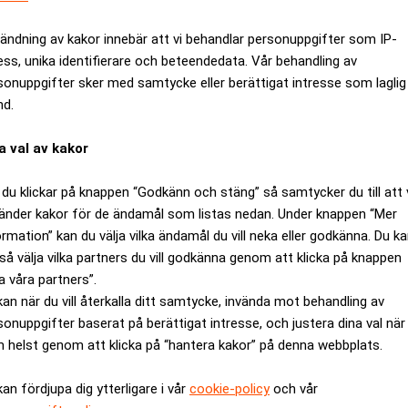
inga fram ett särspel över 18 hål på måndagen.
ändning av kakor innebär att vi behandlar personuppgifter som IP-
d i en bunker och fick jobbiga utgångslägen. Men de räddade up
ess, unika identifierare och beteendedata. Vår behandling av
åll. Westwood puttade först och missade med två decimeter.
sonuppgifter sker med samtycke eller berättigat intresse som laglig
visste inga gränser när bollen rullade i hålet. Nu väntar 18 hål
nd.
ortitel, och Mediate som kvalade in i turneringen och jagar sin
a val av kakor
 morgon. Jag är gammal, säger Mediate och påpekar att han är äldst
 bra tävling med två svenskar på topp-tio. Bäst blev Robert Karl
du klickar på knappen “Godkänn och stäng” så samtycker du till att 
vå slag över par.
änder kakor för de ändamål som listas nedan. Under knappen “Mer
ormation” kan du välja vilka ändamål du vill neka eller godkänna. Du k
ANNONS
så välja vilka partners du vill godkänna genom att klicka på knappen
a våra partners”.
kan när du vill återkalla ditt samtycke, invända mot behandling av
sonuppgifter baserat på berättigat intresse, och justera dina val när
 helst genom att klicka på “hantera kakor” på denna webbplats.
kan fördjupa dig ytterligare i vår
cookie-policy
och vår