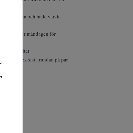
p situationen och hade varsin
s särspel under måndagen för
 första.
 i startfältet.
sson som gick sista rundan på par
vi
an