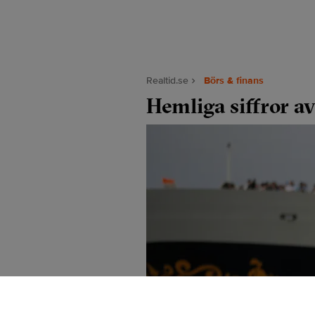
Realtid.se
Börs & finans
Hemliga siffror a