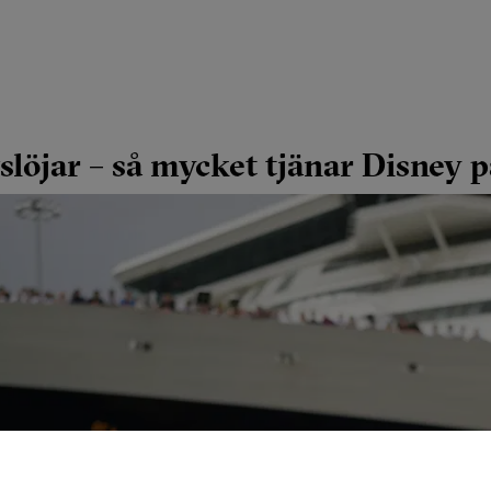
vslöjar – så mycket tjänar Disney 