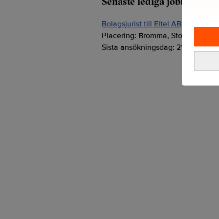
Senaste lediga jobben
Bolagsjurist till Eltel AB
Placering:
Bromma, Stockholm
Sista ansökningsdag:
21/08/2026