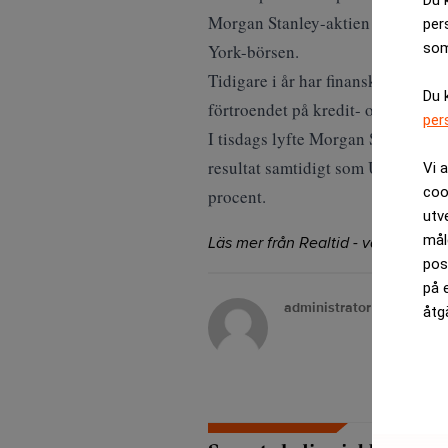
Du 
Morgan Stanley-aktien föll initia
per
som
York-börsen.
Tidigare i år har finanskrisen ra
Du 
förtroendet på kredit- och kapitalm
per
I tisdags lyfte Morgan Stanley-ak
resultat samtidigt som USA:s cent
Vi 
coo
procent.
utv
mål
Läs mer från Realtid - vårt nyhetsb
pos
på 
administrator
åtg