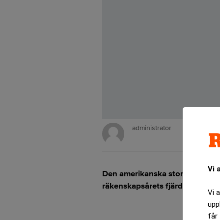
administrator
Vi 
Den amerikanska storbanken Mor
räkenskapsårets fjärde kvartal,
Vi 
upp
får 