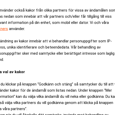
använder också kakor från olika partners för vissa av ändamålen so
as nedan som innebär att vår partners och/eller får tillgång till viss
evant information på din enhet, som mobil eller dator. Vi och våra
tners
använder.
ändning av kakor innebär att vi behandlar personuppgifter som IP-
ess, unika identifierare och beteendedata. Vår behandling av
sonuppgifter sker med samtycke eller berättigat intresse som laglig
nd.
a val av kakor
ka förhandeln på Wall Street.
du klickar på knappen “Godkänn och stäng” så samtycker du till att 
r räkenskapsårets fjärde kvartal blev en förlust på 2,2 miljarder 
änder kakor för de ändamål som listas nedan. Under knappen “Mer
ormation” kan du välja vilka ändamål du vill neka eller godkänna. Du k
usten på 3,6 miljarder dollar, 3:61 dollar per aktie, under samma
så välja vilka partners du vill godkänna genom att klicka på knappen
betydligt större resultatförbättring. Snittprognosen på Wall St
a våra partners”.
t en Reuters-enkät.