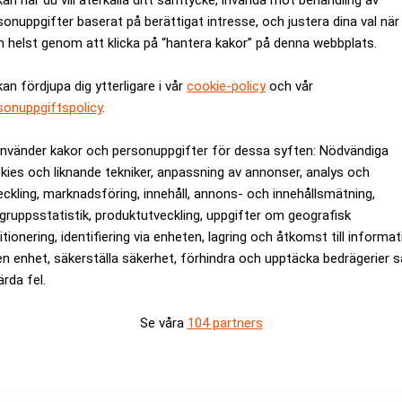
kan när du vill återkalla ditt samtycke, invända mot behandling av
lt när siffrorna hade offentliggjorts, ned med omkring 8 procent
sonuppgifter baserat på berättigat intresse, och justera dina val när
 helst genom att klicka på “hantera kakor” på denna webbplats.
derat ut 74 procent av Morgan Stanleys börsvärde samtidigt som b
kan fördjupa dig ytterligare i vår
cookie-policy
och vår
arknaden pressats till att dra in 19 miljarder dollar i nytt kapit
sonuppgiftspolicy
.
tien med 18 procent, sedan konkurrenten Goldman Sachs överras
ralbank Federal Reserve (Fed) sänkte sin styrränta oväntat mycke
använder kakor och personuppgifter för dessa syften: Nödvändiga
kies och liknande tekniker, anpassning av annonser, analys och
eckling, marknadsföring, innehåll, annons- och innehållsmätning,
gruppsstatistik, produktutveckling, uppgifter om geografisk
rev är kostnadsfritt:
Prenumerera
itionering, identifiering via enheten, lagring och åtkomst till informa
en enhet, säkerställa säkerhet, förhindra och upptäcka bedrägerier 
ärda fel.
Se våra
104 partners