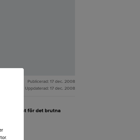
Publicerad:
17 dec. 2008
Uppdaterad:
17 dec. 2008
alsförlust för det brutna
er
tor.