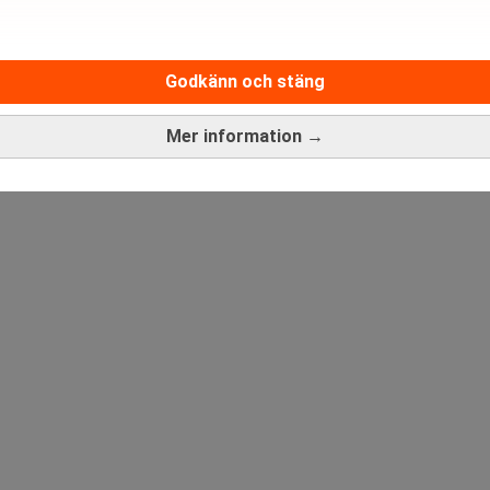
Medarbetare inom Intern styrni
Godkänn och stäng
Sista ansökningsdag:
13/06/
Mer information →
ANNONS