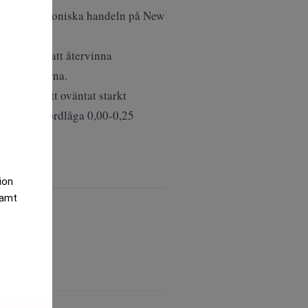
 i den elektroniska handeln på New
anken för att återvinna
al från ägarna.
kat med ett oväntat starkt
t, till rekordlåga 0,00-0,25
tion
samt