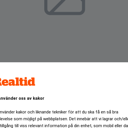
använder oss av kakor
gan Stanley redovisade på onsdagen en oväntat stor kvart
 avslutat den 30 november.
använder kakor och liknande tekniker för att du ska få en så bra
ANNONS
levelse som möjligt på webbplatsen. Det innebär att vi lagrar och/ell
tillgång till viss relevant information på din enhet, som mobil eller da