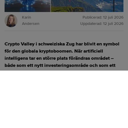
Karin
Publicerad:
12 juli 2026
Andersen
Uppdaterad:
12 juli 2026
Crypto Valley i schweiziska Zug har blivit en symbol
för den globala kryptoboomen. När artificiell
intelligens tar en större plats förändras området –
både som ett nytt investeringsområde och som ett
verktyg för att utveckla kryptotekniken.
ANNONS