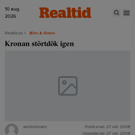
10 aug.
2026
Realtid.se
Börs & finans
Kronan störtdök igen
administrator
Publicerad:
27 okt. 2008
Uppdaterad:
27 okt. 2008