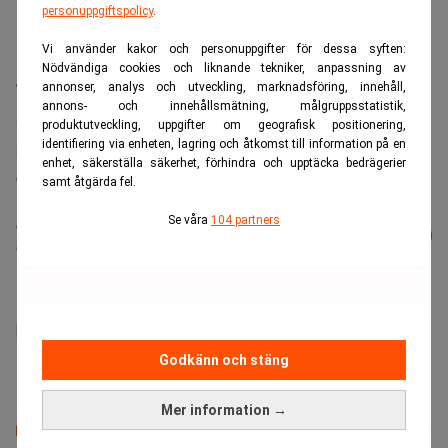
personuppgiftspolicy
.
Vi använder kakor och personuppgifter för dessa syften:
Nödvändiga cookies och liknande tekniker, anpassning av
TCW-index: 137,66 (134,23).
annonser, analys och utveckling, marknadsföring, innehåll,
annons- och innehållsmätning, målgruppsstatistik,
Siffrorna inom parentes anger räntor och valutor vid
produktutveckling, uppgifter om geografisk positionering,
stängningen föregående handelsdag. Ju lägre TCW-index,
identifiering via enheten, lagring och åtkomst till information på en
enhet, säkerställa säkerhet, förhindra och upptäcka bedrägerier
desto starkare krona.
samt åtgärda fel.
Läs mer från Realtid - vårt nyhetsbrev
Se våra
104 partners
Prenumerera
är kostnadsfritt:
administrator
Godkänn och stäng
Mer information →