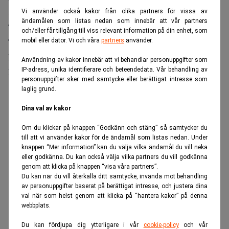
8:10 kronor.
Vi använder också kakor från olika partners för vissa av
ändamålen som listas nedan som innebär att vår partners
Tioårig statsobligation: 3,38 procent (3,40).
och/eller får tillgång till viss relevant information på din enhet, som
Tvåårig statsobligation: 2,73 procent (2,78).
mobil eller dator. Vi och våra
partners
använder.
Euro: 10:09 kronor (9:96).
Användning av kakor innebär att vi behandlar personuppgifter som
Dollar: 8:10 kronor (7:85).
IP-adress, unika identifierare och beteendedata. Vår behandling av
personuppgifter sker med samtycke eller berättigat intresse som
laglig grund.
ANNONS
Dina val av kakor
Om du klickar på knappen “Godkänn och stäng” så samtycker du
till att vi använder kakor för de ändamål som listas nedan. Under
knappen “Mer information” kan du välja vilka ändamål du vill neka
eller godkänna. Du kan också välja vilka partners du vill godkänna
genom att klicka på knappen “visa våra partners”.
Du kan när du vill återkalla ditt samtycke, invända mot behandling
av personuppgifter baserat på berättigat intresse, och justera dina
val när som helst genom att klicka på “hantera kakor” på denna
webbplats.
Du kan fördjupa dig ytterligare i vår
cookie-policy
och vår