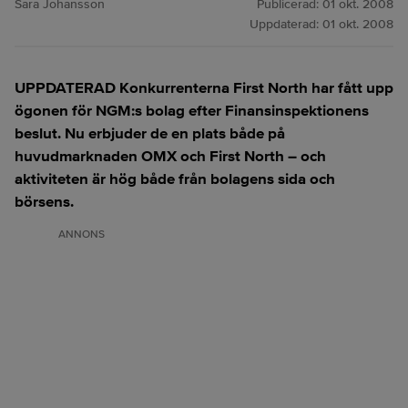
Sara Johansson
Publicerad:
01 okt. 2008
Uppdaterad:
01 okt. 2008
UPPDATERAD Konkurrenterna First North har fått upp
ögonen för NGM:s bolag efter Finansinspektionens
beslut. Nu erbjuder de en plats både på
huvudmarknaden OMX och First North – och
aktiviteten är hög både från bolagens sida och
börsens.
ANNONS