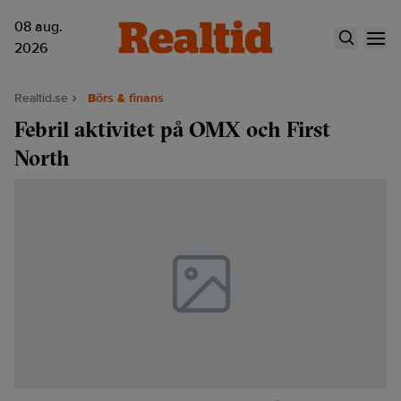
08 aug.
2026
Realtid.se
Börs & finans
Febril aktivitet på OMX och First
North