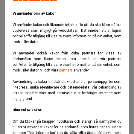
Realtid.se
Börs & finans
Vi använder oss av kakor
Eli Lilly köper tillverkare av
Vi använder kakor och liknande tekniker för att du ska få en så bra
psykedelisk medicin
upplevelse som möjligt på webbplatsen. Det innebär att vi lagrar
och/eller får tillgång till viss relevant information på din enhet, som
mobil eller dator.
Vi använder också kakor från olika partners för vissa av
ändamålen som listas nedan som innebär att vår partners
och/eller får tillgång till viss relevant information på din enhet, som
mobil eller dator. Vi och våra
partners
använder.
Användning av kakor innebär att vi behandlar personuppgifter som
IP-adress, unika identifierare och beteendedata. Vår behandling av
personuppgifter sker med samtycke eller berättigat intresse som
laglig grund.
David Ricks är vd på Eli Lilly. (Foto: Evan Vucci/AP/TT).
Dina val av kakor
Johannes
Publicerad:
16 juli 2026
Om du klickar på knappen “Godkänn och stäng” så samtycker du
Stenlund
Uppdaterad:
16 juli 2026
till att vi använder kakor för de ändamål som listas nedan. Under
knappen “Mer information” kan du välja vilka ändamål du vill neka