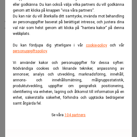
eller godkänna. Du kan också välja vilka partners du vill godkänna
genom att klicka på knappen “visa våra partners”.
Experimentella läkemedel med psykedelika har fått
Du kan när du vill återkalla ditt samtycke, invända mot behandling
ett uppsving på sistone. Det märks nu i Eli Lillys
av personuppgifter baserat på berättigat intresse, och justera dina
förvärv.
val när som helst genom att klicka på “hantera kakor” på denna
webbplats.
ANNONS
Du kan fördjupa dig ytterligare i vår
cookie-policy
och vår
personuppgiftspolicy
.
Vi använder kakor och personuppgifter för dessa syften:
Nödvändiga cookies och liknande tekniker, anpassning av
annonser, analys och utveckling, marknadsföring, innehåll,
annons- och innehållsmätning, målgruppsstatistik,
produktutveckling, uppgifter om geografisk positionering,
identifiering via enheten, lagring och åtkomst till information på en
enhet, säkerställa säkerhet, förhindra och upptäcka bedrägerier
samt åtgärda fel.
Se våra
104 partners