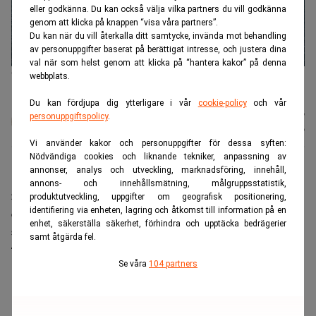
eller godkänna. Du kan också välja vilka partners du vill godkänna
genom att klicka på knappen “visa våra partners”.
Du kan när du vill återkalla ditt samtycke, invända mot behandling
av personuppgifter baserat på berättigat intresse, och justera dina
val när som helst genom att klicka på “hantera kakor” på denna
Gasläckan vid Nordstream 2 sett från det danska försvaret på
webbplats.
Bornholm. (Foto: Forsvaret Danmark /Handout/ TT)
Du kan fördjupa dig ytterligare i vår
cookie-policy
och vår
Karin
Publicerad:
19 juli 2026
personuppgiftspolicy
.
Andersen
Uppdaterad:
20 juli 2026
Vi använder kakor och personuppgifter för dessa syften:
Nödvändiga cookies och liknande tekniker, anpassning av
annonser, analys och utveckling, marknadsföring, innehåll,
Fyra år efter sprängningen av Nord
annons- och innehållsmätning, målgruppsstatistik,
Stream‑ledningarna har High Court i London avgjort
produktutveckling, uppgifter om geografisk positionering,
identifiering via enheten, lagring och åtkomst till information på en
den långdragna tvisten om ersättning. Domen får
enhet, säkerställa säkerhet, förhindra och upptäcka bedrägerier
stora konsekvenser för både bolaget och
samt åtgärda fel.
försäkringsbranschen.
Se våra
104 partners
ANNONS