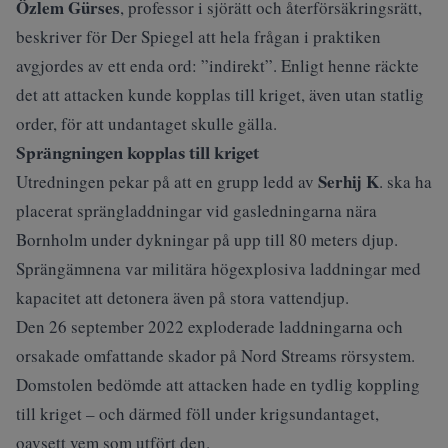
Özlem Gürses
, professor i sjörätt och återförsäkringsrätt,
beskriver för Der Spiegel att hela frågan i praktiken
avgjordes av ett enda ord: ”indirekt”. Enligt henne räckte
det att attacken kunde kopplas till kriget, även utan statlig
order, för att undantaget skulle gälla.
Sprängningen kopplas till kriget
Serhij K
Utredningen pekar på att en grupp ledd av
. ska ha
placerat sprängladdningar vid gasledningarna nära
Bornholm under dykningar på upp till 80 meters djup.
Sprängämnena var militära högexplosiva laddningar med
kapacitet att detonera även på stora vattendjup.
Den 26 september 2022 exploderade laddningarna och
orsakade omfattande skador på Nord Streams rörsystem.
Domstolen bedömde att attacken hade en tydlig koppling
till kriget – och därmed föll under krigsundantaget,
oavsett vem som utfört den.