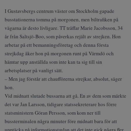
I Gustavsbergs centrum väster om Stockholm gapade
busstationerna tomma på morgonen, men biltrafiken på
vägarna är desto livligare. TT träffar Marie Jacobsson, 34
år från Saltsjö-Boo, som påverkas rejält av strejken. Hon
arbetar på ett bemanningsföretag och denna första
strejkdag åker hon på morgonen runt på Värmdö och
hämtar upp anställda som inte kan ta sig till sin
arbetsplatser på vanligt sätt.
– Men jag förstår att chaufförerna strejkar, absolut, säger
hon.
Vid midnatt slutade bussarna att gå. En av dem som märkte
det var Jan Larsson, tidigare statssekreterare hos förre
statsministern Göran Persson, som kom ner till
bussterminalen några minuter före midnatt bara för att
upptäcka på informationstavlan att det inte gick några fler