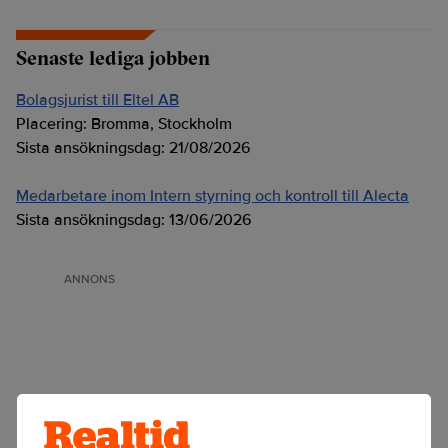
Senaste lediga jobben
Bolagsjurist till Eltel AB
Placering:
Bromma, Stockholm
Sista ansökningsdag:
21/08/2026
Medarbetare inom Intern styrning och kontroll till Alecta
Sista ansökningsdag:
13/06/2026
ANNONS