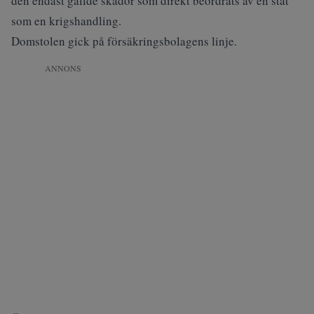
den endast gällde skador som direkt beordrats av en stat
som en krigshandling.
Domstolen gick på försäkringsbolagens linje.
ANNONS