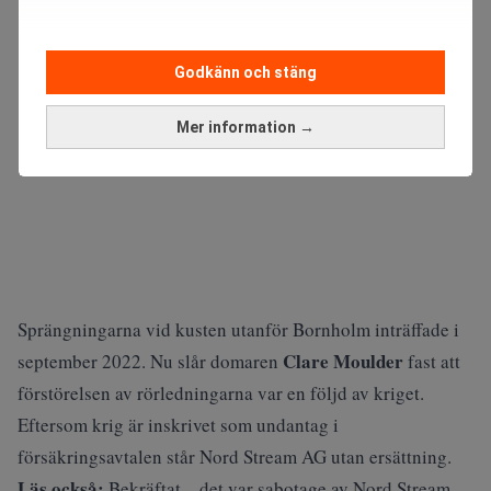
Godkänn och stäng
Mer information →
Sprängningarna vid kusten utanför Bornholm inträffade i
Clare Moulder
september 2022. Nu slår domaren
fast att
förstörelsen av rörledningarna var en följd av kriget.
Eftersom krig är inskrivet som undantag i
försäkringsavtalen står Nord Stream AG utan ersättning.
Läs också:
Bekräftat – det var sabotage av Nord Stream.