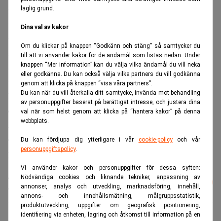
repa sig och stannade på plus 0,7 procent. Men
laglig grund.
webbvaruhusets nedskruvade försäljnings- och
Dina val av kakor
vinstprognoser för julperioden förvärrade oron för hur det
Om du klickar på knappen “Godkänn och stäng” så samtycker du
ska gå för konsumentinriktade företag.
till att vi använder kakor för de ändamål som listas nedan. Under
knappen “Mer information” kan du välja vilka ändamål du vill neka
Stigande arbetslöshetssiffror förstärkte bilden av att dystra
eller godkänna. Du kan också välja vilka partners du vill godkänna
tider väntar.
genom att klicka på knappen “visa våra partners”.
Du kan när du vill återkalla ditt samtycke, invända mot behandling
Industri- och teknikföretag, som ses som särskilt sårbara i
av personuppgifter baserat på berättigat intresse, och justera dina
en ekonomi i nedförsbacke, tog stryk under torsdagen.
val när som helst genom att klicka på “hantera kakor” på denna
webbplats.
Maskintillverkaren Caterpillars aktie tappade 3,2 procent
och datortillverkaren Hewlett Packards aktie föll med 5,9
Du kan fördjupa dig ytterligare i vår
cookie-policy
och vår
personuppgiftspolicy
.
procent.
Vi använder kakor och personuppgifter för dessa syften:
Läs mer från Realtid - vårt nyhetsbrev
Nödvändiga cookies och liknande tekniker, anpassning av
Prenumerera
är kostnadsfritt:
annonser, analys och utveckling, marknadsföring, innehåll,
annons- och innehållsmätning, målgruppsstatistik,
produktutveckling, uppgifter om geografisk positionering,
identifiering via enheten, lagring och åtkomst till information på en
administrator