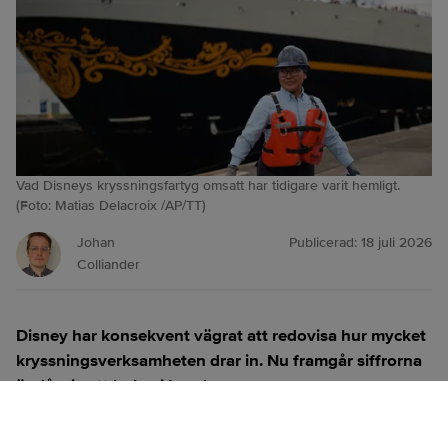
Vad Disneys kryssningsfartyg omsatt har tidigare varit hemligt.
(Foto: Matias Delacroix /AP/TT)
Johan
Publicerad:
18 juli 2026
Colliander
Disney har konsekvent vägrat att redovisa hur mycket
kryssningsverksamheten drar in. Nu framgår siffrorna
ändå, via ett bolag i London.
ANNONS