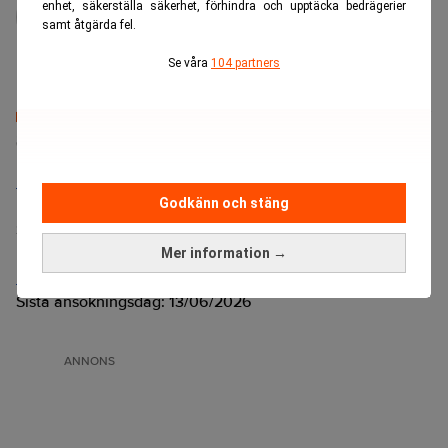
enhet, säkerställa säkerhet, förhindra och upptäcka bedrägerier
samt åtgärda fel.
Se våra
104 partners
Senaste lediga jobben
Bolagsjurist till Eltel AB
Godkänn och stäng
Placering:
Bromma, Stockholm
Sista ansökningsdag:
21/08/2026
Mer information →
Medarbetare inom Intern styrning och kontroll till Alecta
Sista ansökningsdag:
13/06/2026
ANNONS