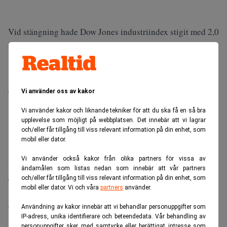
Vid stängning hade Dow Jones industriindex stigit med 2,0
procent till 8 691,3. Nasdaqs kompositindex föll med 0,7
procent till 1 603,9.
Kurserna verkade inte kunna bestämma sig åt vilket håll
de skulle under torsdagen. Nervositeten på Wall Street fick
Vi använder oss av kakor
först kurserna att falla – Nasdaq pendlade länge kring 3
Vi använder kakor och liknande tekniker för att du ska få en så bra
procent minus – men i slutet av dagen hoppade Dow Jones
upplevelse som möjligt på webbplatsen. Det innebär att vi lagrar
och/eller får tillgång till viss relevant information på din enhet, som
industriindex upp på plus. Även Nasdaq hämtade igen
mobil eller dator.
något av dagens förluster.
Vi använder också kakor från olika partners för vissa av
Dow Jones hjälptes upp på fötter av framförallt
ändamålen som listas nedan som innebär att vår partners
energibolagen vilka tjänade på att oljepriset steg med över
och/eller får tillgång till viss relevant information på din enhet, som
mobil eller dator. Vi och våra
partners
använder.
1 dollar fatet. Energijätten Exxon Mobils aktie steg med
9,0 procent.
Användning av kakor innebär att vi behandlar personuppgifter som
IP-adress, unika identifierare och beteendedata. Vår behandling av
Amazons aktie föll kraftigt under dagen, men lyckades
personuppgifter sker med samtycke eller berättigat intresse som