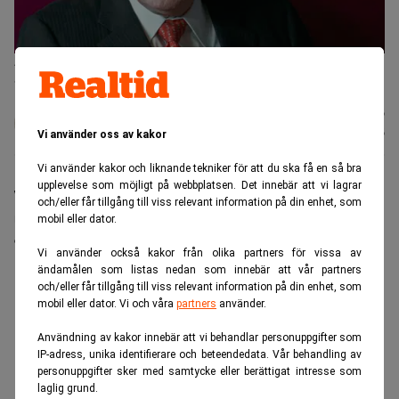
Affärsikonen Warren Buffett beskriver sin karriär som ett resultat
av tillfälligheter. (Foto: Nati Harnik/AP/TT)
Karin
Publicerad:
20 juli 2026
Andersen
Uppdaterad:
21 juli 2026
Vi använder oss av kakor
Vi använder kakor och liknande tekniker för att du ska få en så bra
upplevelse som möjligt på webbplatsen. Det innebär att vi lagrar
Warren Buffett fyller 96 nästa månad. I en intervju
och/eller får tillgång till viss relevant information på din enhet, som
med CNBC ser han tillbaka på sin investeringskarriär
mobil eller dator.
och beskriver den som ett resultat av tillfälligheter.
Vi använder också kakor från olika partners för vissa av
ändamålen som listas nedan som innebär att vår partners
ANNONS
och/eller får tillgång till viss relevant information på din enhet, som
mobil eller dator. Vi och våra
partners
använder.
Användning av kakor innebär att vi behandlar personuppgifter som
IP-adress, unika identifierare och beteendedata. Vår behandling av
personuppgifter sker med samtycke eller berättigat intresse som
laglig grund.