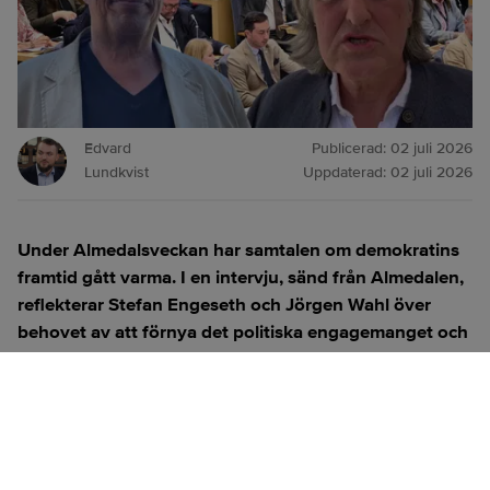
Edvard
Publicerad:
02 juli 2026
Lundkvist
Uppdaterad:
02 juli 2026
Under Almedalsveckan har samtalen om demokratins
framtid gått varma. I en intervju, sänd från Almedalen,
reflekterar Stefan Engeseth och Jörgen Wahl över
behovet av att förnya det politiska engagemanget och
hur modern teknik kan användas för att överbrygga
klyftan mellan medborgare och beslutsfattare.
Titta på
videosidan
för en ren videoupplevelse.
ANNONS