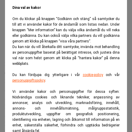
Dina val av kakor
Om du klickar på knappen “Godkänn och stäng” så samtycker du
till att vi använder kakor för de ändamål som listas nedan. Under
knappen “Mer information” kan du välja vilka ändamål du vill neka
eller godkänna. Du kan också välja vilka partners du vill godkänna
genom att klicka på knappen “visa våra partners”.
Du kan när du vill återkalla ditt samtycke, invända mot behandling
av personuppgifter baserat på berättigat intresse, och justera dina
val när som helst genom att klicka på “hantera kakor” på denna
Warren Buffett
I intervjun återkommer
till hur tidiga
webbplats.
omständigheter påverkade hans livsval och möjligheter.
Du kan fördjupa dig ytterligare i vår
cookie-policy
och vår
Eftersom fadern var börsmäklare var det naturligt att
personuppgiftspolicy
.
aktiemarknaden fanns nära. Buffet minns att han gjorde
Vi använder kakor och personuppgifter för dessa syften:
sin första investering redan som elvaåring.
Nödvändiga cookies och liknande tekniker, anpassning av
annonser, analys och utveckling, marknadsföring, innehåll,
De tidiga erfarenheterna och små besluten växte så
annons- och innehållsmätning, målgruppsstatistik,
småningom till ett imperium värt 147 miljarder dollar.
produktutveckling, uppgifter om geografisk positionering,
identifiering via enheten, lagring och åtkomst till information på en
När han summerar sin bana återkommer Buffett till att han
enhet, säkerställa säkerhet, förhindra och upptäcka bedrägerier
samt åtgärda fel.