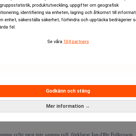
gruppsstatistik, produktutveckling, uppgifter om geografisk
ANNONS
itionering, identifiering via enheten, lagring och åtkomst till informa
en enhet, säkerställa säkerhet, förhindra och upptäcka bedrägerier 
ärda fel.
Se våra
104 partners
Godkänn och stäng
Mer information →
 både inom och utanför den akademiska världen. Trots sammans
amma syfte men inte samma roll, förklarar Jan-Olle Folkesson.