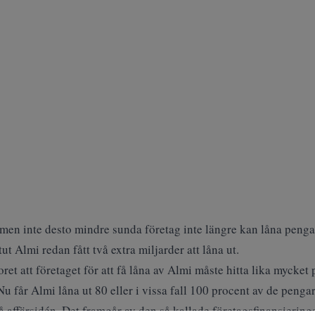
 men inte desto mindre sunda företag inte längre kan låna penga
ut Almi redan fått två extra miljarder att låna ut.
ret att företaget för att få låna av Almi måste hitta lika mycke
u får Almi låna ut 80 eller i vissa fall 100 procent av de penga
på affärsidén. Det framgår av den så kallade företagsfinansierin