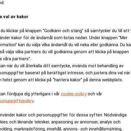
nd.
den mänskliga faktorn då – möjligen att inte alla i systemet agerar
a val av kakor
rerna nu fått så bra möjligheter att investera i lån att det ska gå
du klickar på knappen “Godkänn och stäng” så samtycker du till att 
 den som har en bra affärsidé.
änder kakor för de ändamål som listas nedan. Under knappen “Mer
 få statliga lån kan lätt uppfattas som ett hån av de många små f
ormation” kan du välja vilka ändamål du vill neka eller godkänna. Du k
heller får lägga om sina gamla.
så välja vilka partners du vill godkänna genom att klicka på knappen
a våra partners”.
 Det ska gå. Regeringen vet att det är viktigt för att få företaga
kan när du vill återkalla ditt samtycke, invända mot behandling av
vet på motfinansiering. Det är därför Almi fått extra pengar. D
sonuppgifter baserat på berättigat intresse, och justera dina val när
 helst genom att klicka på “hantera kakor” på denna webbplats.
na lämpar över ansvaret på skattebetalarna.
er väl men det gäller stora företag – inte små, säger Jan-Olle 
kan fördjupa dig ytterligare i vår
cookie-policy
och vår
sonuppgiftspolicy
.
staten stuva om.
on ska slås ihop till Almi Innovationsbron AB. Det ska göra ins
använder kakor och personuppgifter för dessa syften: Nödvändiga
kies och liknande tekniker, anpassning av annonser, analys och
gar.
eckling, marknadsföring, innehåll, annons- och innehållsmätning,