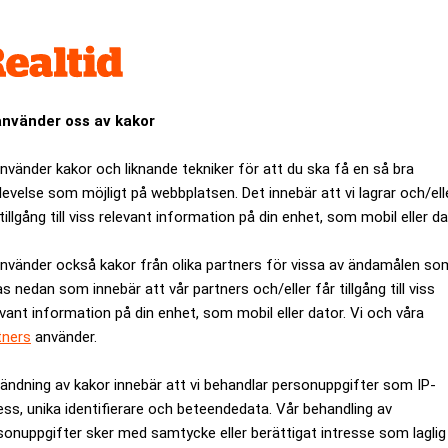
Olle Folkesson sitt betänkande för näringsminister Maud Olofs
ärsidéer som kommer fram ska kunna växa i ett företag. Så är inte
mål?
använder oss av kakor
ANNONS
använder kakor och liknande tekniker för att du ska få en så bra
levelse som möjligt på webbplatsen. Det innebär att vi lagrar och/ell
tillgång till viss relevant information på din enhet, som mobil eller da
använder också kakor från olika partners för vissa av ändamålen so
as nedan som innebär att vår partners och/eller får tillgång till viss
evant information på din enhet, som mobil eller dator. Vi och våra
tners
använder.
ändning av kakor innebär att vi behandlar personuppgifter som IP-
ess, unika identifierare och beteendedata. Vår behandling av
sonuppgifter sker med samtycke eller berättigat intresse som laglig