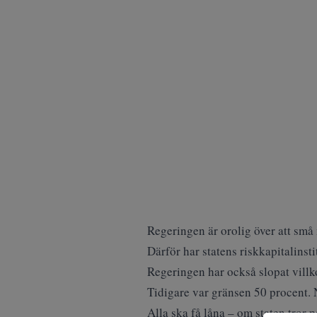
Regeringen är orolig över att små
Därför har statens riskkapitalinstit
Regeringen har också slopat villko
Tidigare var gränsen 50 procent. N
Alla ska få låna – om staten tror 