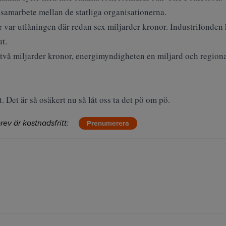
 samarbete mellan de statliga organisationerna.
r var utlåningen där redan sex miljarder kronor. Industrifonden h
ut.
vå miljarder kronor, energimyndigheten en miljard och regional
t. Det är så osäkert nu så låt oss ta det pö om pö.
rev är kostnadsfritt:
Prenumerera