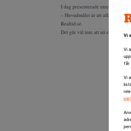
I dag presenterade utredaren Jan-
– Huvudmålet är att alla starka aff
Realtid.se.
Det går väl inte att nå ett sådant 
Vi 
Vi 
upp
får 
Vi 
list
rel
par
Anv
adr
per