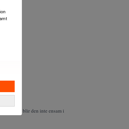
tion
samt
lagningen blir den inte ensam i