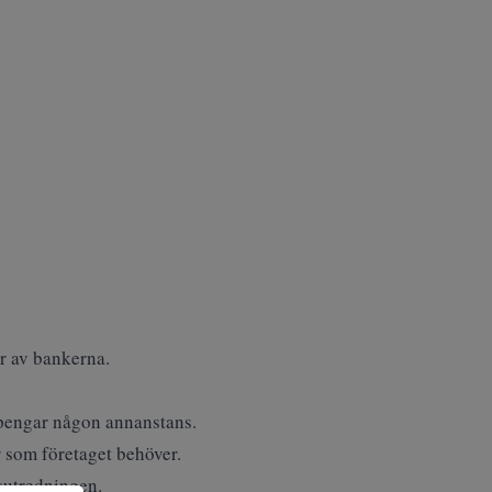
r av bankerna.
t pengar någon annanstans.
r som företaget behöver.
gsutredningen.