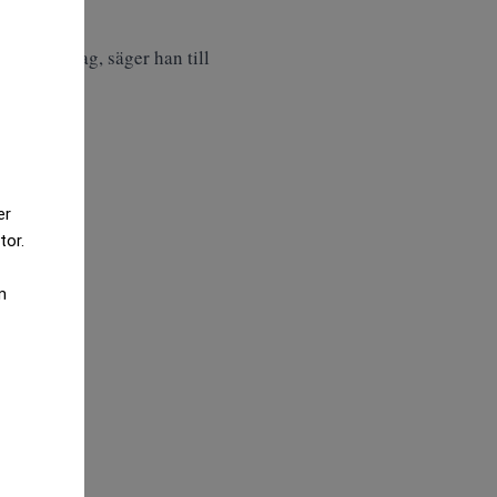
son.
 fallet idag, säger han till
er
tor.
m