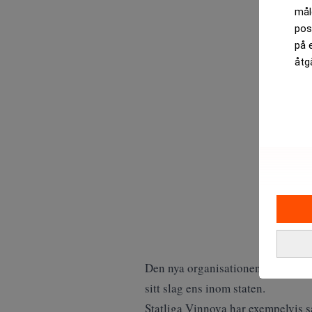
mål
pos
på 
åtg
Den nya organisationen ska jobba
sitt slag ens inom staten.
Statliga Vinnova har exempelvis s