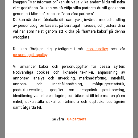
– Generellt sett tar vi marknadsandelar, vi växer faktiskt
knappen “Mer information” kan du välja vilka ändamål du vill neka
eller godkänna. Du kan också välja vilka partners du vill godkänna
lite snabbare än Nokia, säger han.
genom att klicka på knappen “visa våra partners”.
I Ericssons siffra ingår inte bara försäljning av produkter
Du kan när du vill återkalla ditt samtycke, invända mot behandling
av personuppgifter baserat på berättigat intresse, och justera dina
utan även service.
val när som helst genom att klicka på “hantera kakor” på denna
webbplats.
Carl-Henric Svanberg bedömer att Ericsson inte kommer
att behöva flytta fler jobb från Sverige till
Du kan fördjupa dig ytterligare i vår
cookie-policy
och vår
personuppgiftspolicy
.
lågkostnadsländer.
– Vi har redan gjort stora förändringar när det gäller
Vi använder kakor och personuppgifter för dessa syften:
Nödvändiga cookies och liknande tekniker, anpassning av
tillverkningen. Och för forskning och utveckling ser jag
annonser, analys och utveckling, marknadsföring, innehåll,
inte heller någon större förändring i Sverige. Däremot
annons- och innehållsmätning, målgruppsstatistik,
produktutveckling, uppgifter om geografisk positionering,
bedömer jag att tillväxten av forskning och utveckling i
identifiering via enheten, lagring och åtkomst till information på en
högre grad kommer att ske utanför Sverige av det enkla
enhet, säkerställa säkerhet, förhindra och upptäcka bedrägerier
samt åtgärda fel.
skälet att den behöver göras närmare kunderna, säger
Svanberg.
Se våra
104 partners
”De underliggande tillväxtfaktorerna är fortsatt stabila”,
heter det i delårsrapporten.