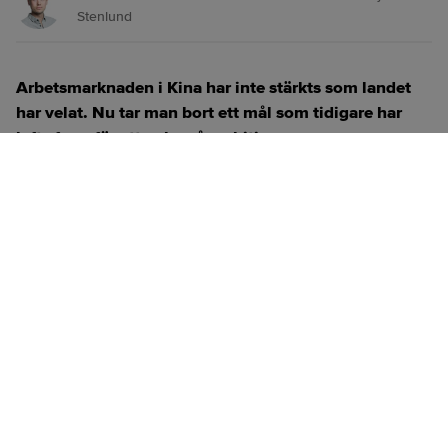
Stenlund
Arbetsmarknaden i Kina har inte stärkts som landet
har velat. Nu tar man bort ett mål som tidigare har
lyfts fram för att peka på ambition.
ANNONS