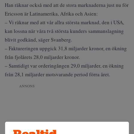
Han räknar också med att de stora marknaderna just nu för
Ericsson är Latinamerika, Afrika och Asien:
– Vi räknar med att vår allra största marknad, den i USA,
kan lossna när våra två största kunders sammanslagning
blivit godkänd, säger Svanberg.
– Faktureringen uppgick 31,8 miljarder kronor, en ökning
från fjolårets 28,0 miljarder kronor.
– Samtidigt var orderingången 29,0 miljarder, en ökning
från 28,1 miljarder motsvarande period förra året.
ANNONS