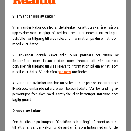
Vi använder oss av kakor
Vi använder kakor och liknande tekniker för att du ska få en så bra
upplevelse som möjligt på webbplatsen. Det innebär att vi lagrar
och/eller får tillgång till viss relevant information på din enhet, som
mobil eller dator.
Vi använder också kakor från olika partners för vissa av
Orderingången minskade tredje kvartalet jämfört förra
ändamålen som listas nedan som innebär att vår partners
kvartalet. Det beror bland annat på svagare tillväxt i Kina,
och/eller får tillgång till viss relevant information på din enhet, som
mobil eller dator. Vi och våra
partners
använder.
skriver Ericsson i rapporten.
Faktureringen för Ericssons systemverksamhet ökade med
Användning av kakor innebär att vi behandlar personuppgifter som
IP-adress, unika identifierare och beteendedata. Vår behandling av
14 procent under kvartalet. Det är sämre tillväxtsiffror än
personuppgifter sker med samtycke eller berättigat intresse som
vad konkurrenterna Nokia och Motorola har redovisat.
laglig grund.
Siffran 14 procent är dock inte helt jämförbar med
Dina val av kakor
konkurrenternas tillväxtsiffror under tredje kvartalet, anser
Om du klickar på knappen “Godkänn och stäng” så samtycker du
Carl-Henric Svanberg.
till att vi använder kakor för de ändamål som listas nedan. Under