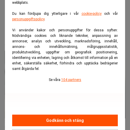
webbplats.
Du kan fördjupa dig ytterligare i vår
cookie-policy
och vår
personuppgiftspolicy
.
Vi använder kakor och personuppgifter för dessa syften:
Realtid.se
Börs & finans
Nödvändiga cookies och liknande tekniker, anpassning av
Svenskarna slår rekord i fondsparande
annonser, analys och utveckling, marknadsföring, innehåll,
annons- och innehållsmätning, målgruppsstatistik,
produktutveckling, uppgifter om geografisk positionering,
identifiering via enheten, lagring och åtkomst till information på en
enhet, säkerställa säkerhet, förhindra och upptäcka bedrägerier
samt åtgärda fel.
Se våra
104 partners
Godkänn och stäng
Stigande börskurser och ett fortsatt sparande ligger bakom att
svenskarnas samlade fondförmögenhet nu överstiger 10 000