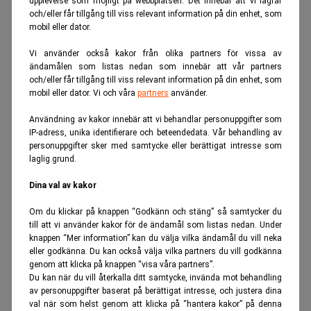
upplevelse som möjligt på webbplatsen. Det innebär att vi lagrar
och/eller får tillgång till viss relevant information på din enhet, som
mobil eller dator.
Vi använder också kakor från olika partners för vissa av
ändamålen som listas nedan som innebär att vår partners
och/eller får tillgång till viss relevant information på din enhet, som
mobil eller dator. Vi och våra
partners
använder.
Användning av kakor innebär att vi behandlar personuppgifter som
ANNONS
IP-adress, unika identifierare och beteendedata. Vår behandling av
personuppgifter sker med samtycke eller berättigat intresse som
laglig grund.
Dina val av kakor
Om du klickar på knappen “Godkänn och stäng” så samtycker du
till att vi använder kakor för de ändamål som listas nedan. Under
knappen “Mer information” kan du välja vilka ändamål du vill neka
eller godkänna. Du kan också välja vilka partners du vill godkänna
genom att klicka på knappen “visa våra partners”.
Du kan när du vill återkalla ditt samtycke, invända mot behandling
av personuppgifter baserat på berättigat intresse, och justera dina
val när som helst genom att klicka på “hantera kakor” på denna