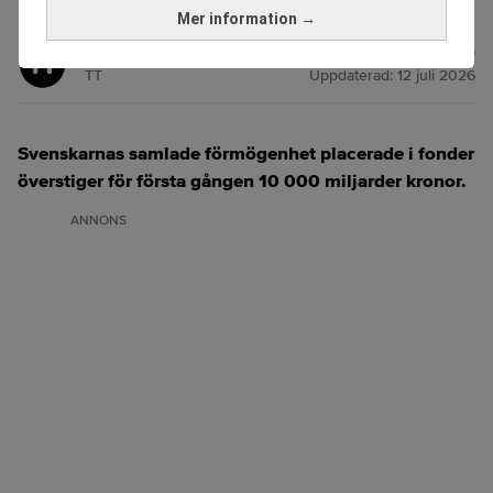
miljarder kronor. Foto: Johan Hallnäs/TT
Mer information →
Nyhetsbyrån
Publicerad:
12 juli 2026
TT
Uppdaterad:
12 juli 2026
Svenskarnas samlade förmögenhet placerade i fonder
överstiger för första gången 10 000 miljarder kronor.
ANNONS