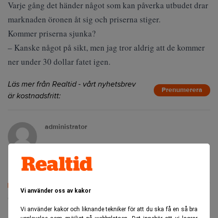
Varje gång det händer något som kan påverka utbudet drar
marknaden öronen åt sig och priserna stiger.
Kommer priserna sjunka?
– Kanske något på sikt, men jag tror aldrig att de kommer
ner under 30 dollar fatet igen.
Läs mer från Realtid - vårt nyhetsbrev
Prenumerera
är kostnadsfritt:
administrator
Vi använder oss av kakor
Senaste lediga jobben
Vi använder kakor och liknande tekniker för att du ska få en så bra