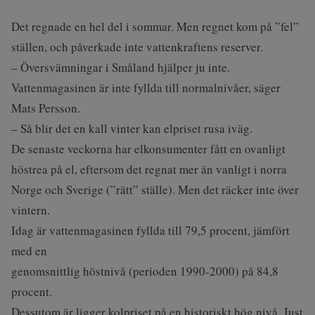
Det regnade en hel del i sommar. Men regnet kom på ”fel”
ställen, och påverkade inte vattenkraftens reserver.
– Översvämningar i Småland hjälper ju inte.
Vattenmagasinen är inte fyllda till normalnivåer, säger
Mats Persson.
– Så blir det en kall vinter kan elpriset rusa iväg.
De senaste veckorna har elkonsumenter fått en ovanligt
höstrea på el, eftersom det regnat mer än vanligt i norra
Norge och Sverige (”rätt” ställe). Men det räcker inte över
vintern.
Idag är vattenmagasinen fyllda till 79,5 procent, jämfört
med en
genomsnittlig höstnivå (perioden 1990-2000) på 84,8
procent.
Dessutom är ligger kolpriset på en historiskt hög nivå. Just