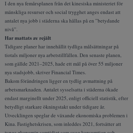
I den nya femårsplanen från det kinesiska ministeriet för
mänskliga resurser och social trygghet anges endast att
antalet nya jobb i städerna ska hållas på en ”betydande
nivå”.
Har mattats av rejält
Tidigare planer har innehållit tydliga målsättningar på
tiotals miljoner nya arbetstillfällen. Den senaste planen,
som gällde 2021–2025, hade ett mål på över 55 miljoner
nya stadsjobb, skriver
Financial Times
.
Bakom förändringen ligger en tydlig avmattning på
arbetsmarknaden. Antalet sysselsatta i städerna ökade
endast marginellt under 2025, enligt officiell statistik, efter
betydligt starkare ökningstakt under tidigare år.
Utvecklingen speglar de växande ekonomiska problemen i
Kina. Fastighetskrisen, som inleddes 2021, fortsätter att
tynga ekonomin samtidigt som svag konsumtion och