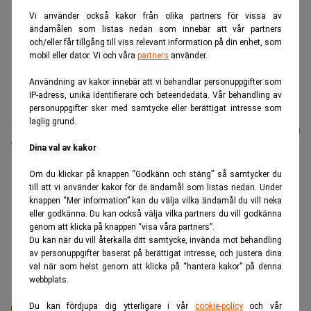
Shenzhen meddelade i maj att marknaden för appbaserade
Vi använder också kakor från olika partners för vissa av
taxitjänster är överetablerad. Kina väntas presentera BNP-
ändamålen som listas nedan som innebär att vår partners
och/eller får tillgång till viss relevant information på din enhet, som
siffrorna för det andra kvartalet nästa vecka.
mobil eller dator. Vi och våra
partners
använder.
Läs mer:
Trumps börsportfölj går som tåget – slår index
Användning av kakor innebär att vi behandlar personuppgifter som
rejält. Realtid
IP-adress, unika identifierare och beteendedata. Vår behandling av
personuppgifter sker med samtycke eller berättigat intresse som
Läs mer från Realtid - vårt nyhetsbrev
laglig grund.
Prenumerera
är kostnadsfritt:
Dina val av kakor
Om du klickar på knappen “Godkänn och stäng” så samtycker du
Arbetsmarknad
Jobb
Kina
till att vi använder kakor för de ändamål som listas nedan. Under
knappen “Mer information” kan du välja vilka ändamål du vill neka
eller godkänna. Du kan också välja vilka partners du vill godkänna
Johannes Stenlund
genom att klicka på knappen “visa våra partners”.
Journalist med fokus på ekonomi och
Du kan när du vill återkalla ditt samtycke, invända mot behandling
näringslivsfrågor.
av personuppgifter baserat på berättigat intresse, och justera dina
val när som helst genom att klicka på “hantera kakor” på denna
webbplats.
Du kan fördjupa dig ytterligare i vår
cookie-policy
och vår