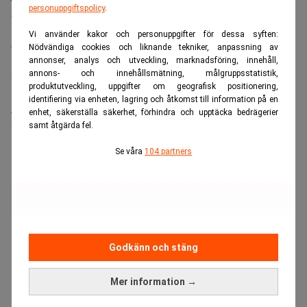
personuppgiftspolicy
.
Senaste lediga jobben
Vi använder kakor och personuppgifter för dessa syften:
Bolagsjurist till Eltel AB
Nödvändiga cookies och liknande tekniker, anpassning av
Placering:
Bromma, Stockholm
annonser, analys och utveckling, marknadsföring, innehåll,
Sista ansökningsdag:
21/08/2026
annons- och innehållsmätning, målgruppsstatistik,
produktutveckling, uppgifter om geografisk positionering,
identifiering via enheten, lagring och åtkomst till information på en
Medarbetare inom Intern styrning och kontroll till Alecta
enhet, säkerställa säkerhet, förhindra och upptäcka bedrägerier
Sista ansökningsdag:
13/06/2026
samt åtgärda fel.
Se våra
104 partners
Godkänn och stäng
Mer information →