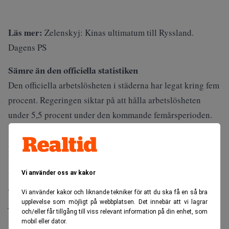
Läs mer:
Zelenskyj: Kinas ultimatum till Ryssland.
Dagens PS
Sämre än den officiella statistiken
Den officiella arbetslösheten i städerna har legat kring fem
procent. Regeringen siktar på att hålla arbetslösheten
under 5,5 procent under den kommande femårsperioden.
Samtidigt pekar andra indikatorer på en svagare
arbetsmarknad än den officiella statistiken visar.
Nästan 50 miljoner migrantarbetare återvände förra året
till landsbygden efter att ha sökt arbete i städerna, vilket
Vi använder oss av kakor
enligt analytiker tyder på att det blivit svårare att hitta
Vi använder kakor och liknande tekniker för att du ska få en så bra
jobb.
upplevelse som möjligt på webbplatsen. Det innebär att vi lagrar
och/eller får tillgång till viss relevant information på din enhet, som
Även gigekonomin visar tecken på mättnad. Teknikstaden
mobil eller dator.