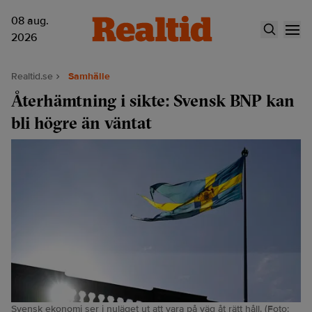
08 aug.
2026
Realtid.se
Samhälle
Återhämtning i sikte: Svensk BNP kan
bli högre än väntat
Svensk ekonomi ser i nuläget ut att vara på väg åt rätt håll. (Foto: