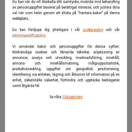
utsläppshandeln, ETS.
Du kan när du vill återkalla ditt samtycke, invända mot behandling
av personuppgifter baserat på berättigat intresse, och justera dina
ANNONS
val när som helst genom att klicka på “hantera kakor” på denna
webbplats.
Du kan fördjupa dig ytterligare i vår
cookie-policy
och vår
personuppgiftspolicy
.
Vi använder kakor och personuppgifter för dessa syften:
Nödvändiga cookies och liknande tekniker, anpassning av
annonser, analys och utveckling, marknadsföring, innehåll,
annons- och innehållsmätning, målgruppsstatistik,
produktutveckling, uppgifter om geografisk positionering,
identifiering via enheten, lagring och åtkomst till information på en
enhet, säkerställa säkerhet, förhindra och upptäcka bedrägerier
samt åtgärda fel.
Se våra
104 partners
Konkret bromsas den årliga minskningen av antalet
utsläppsrätter från 2031.