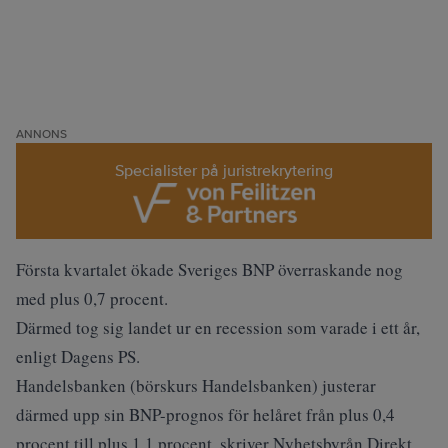
ANNONS
Specialister på juristrekrytering
Första kvartalet
ökade Sveriges BNP
överraskande nog
med plus 0,7 procent.
Därmed tog sig landet ur en recession som varade i ett år,
enligt
Dagens PS
.
Handelsbanken (
börskurs Handelsbanken
) justerar
därmed upp sin BNP-prognos för helåret från plus 0,4
procent till plus 1,1 procent, skriver
Nyhetsbyrån Direkt
.