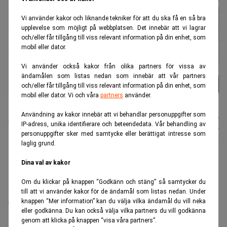
Vi använder kakor och liknande tekniker för att du ska få en så bra
upplevelse som möjligt på webbplatsen. Det innebär att vi lagrar
och/eller får tillgång till viss relevant information på din enhet, som
mobil eller dator.
Vi använder också kakor från olika partners för vissa av
ändamålen som listas nedan som innebär att vår partners
och/eller får tillgång till viss relevant information på din enhet, som
mobil eller dator. Vi och våra
partners
använder.
EU lättar på utsläppsreglerna. (Foto: Maxim Tolchinskiy / Unsplash)
Användning av kakor innebär att vi behandlar personuppgifter som
Johan
Publicerad:
17 juli 2026
IP-adress, unika identifierare och beteendedata. Vår behandling av
Colliander
Uppdaterad:
17 juli 2026
personuppgifter sker med samtycke eller berättigat intresse som
laglig grund.
EU-kommissionen föreslår att industrin ska få släppa
Dina val av kakor
ut mer koldioxid under längre tid än vad dagens
Om du klickar på knappen “Godkänn och stäng” så samtycker du
regelverk tillåter. Förslaget på tvärs mot vad den
till att vi använder kakor för de ändamål som listas nedan. Under
svenska regeringen och stora delar av svenskt
knappen “Mer information” kan du välja vilka ändamål du vill neka
eller godkänna. Du kan också välja vilka partners du vill godkänna
näringsliv har drivit inför revideringen av
genom att klicka på knappen “visa våra partners”.