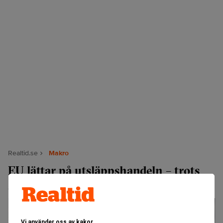
Realtid.se
Makro
EU lättar på utsläppshandeln – trots
svenskt motstånd
Vi använder oss av kakor