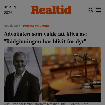
05 aug.
2026
Realtid.se
Perfect Weekend
Advokaten som valde att kliva av:
"Rådgivningen har blivit för dyr"
Olle Flygt har lämnat storbyrålivet men inte juridiken. (Foto: