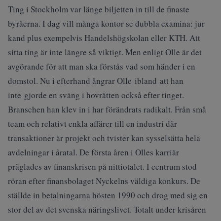
Ting i Stockholm var länge biljetten in till de finaste
byråerna. I dag vill många kontor se dubbla examina: jur
kand plus exempelvis Handelshögskolan eller KTH. Att
sitta ting är inte längre så viktigt. Men enligt Olle är det
avgörande för att man ska förstås vad som händer i en
domstol. Nu i efterhand ångrar Olle ibland att han
inte gjorde en sväng i hovrätten också efter tinget.
Branschen han klev in i har förändrats radikalt. Från små
team och relativt enkla affärer till en industri där
transaktioner är projekt och tvister kan sysselsätta hela
avdelningar i åratal. De första åren i Olles karriär
präglades av finanskrisen på nittiotalet. I centrum stod
röran efter finansbolaget Nyckelns väldiga konkurs. De
ställde in betalningarna hösten 1990 och drog med sig en
stor del av det svenska näringslivet. Totalt under krisåren