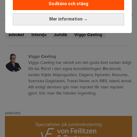
Godkänn och stäng
Läs mer från Realtid - vårt nyhetsbrev
Prenumerera
är kostnadsfritt:
Mer information →
advokat
Intervju
Juridik
Viggo Cavling
Viggo Cavling
Viggo Cavling har skrivit om det goda livet sedan tidigt
90-tal. Först i den egna konsttidningen Beckerell,
sedan följde Nöjesguiden, Dagens Nyheter, Resume,
Svenska Dagbladet, Travel News och RES, bland annat.
Allt enligt devisen gör man mycket får man mycket
gjort. Gör man lite händer ingenting.
ANNONS
Specialister på juristrekrytering