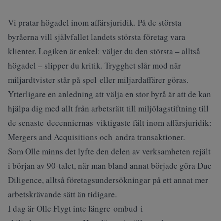
Vi pratar högadel inom affärsjuridik. På de största
byråerna vill självfallet landets största företag vara
klienter. Logiken är enkel: väljer du den största – alltså
högadel – slipper du kritik. Trygghet slår mod när
miljardtvister står på spel eller miljardaffärer göras.
Ytterligare en anledning att välja en stor byrå är att de kan
hjälpa dig med allt från arbetsrätt till miljölagstiftning till
de senaste decenniernas viktigaste fält inom affärsjuridik:
Mergers and Acquisitions och andra transaktioner.
Som Olle minns det lyfte den delen av verksamheten rejält
i början av 90-talet, när man bland annat började göra Due
Diligence, alltså företagsundersökningar på ett annat mer
arbetskrävande sätt än tidigare.
I dag är Olle Flygt inte längre ombud i