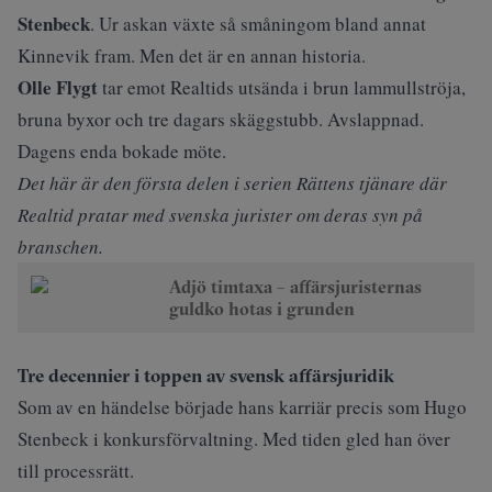
Stenbeck
. Ur askan växte så småningom bland annat
Kinnevik fram. Men det är en annan historia.
Olle Flygt
tar emot Realtids utsända i brun lammullströja,
bruna byxor och tre dagars skäggstubb. Avslappnad.
Dagens enda bokade möte.
Det här är den första delen i serien Rättens tjänare där
Realtid pratar med svenska jurister om deras syn på
branschen.
Adjö timtaxa – affärsjuristernas
guldko hotas i grunden
Tre decennier i toppen av svensk affärsjuridik
Som av en händelse började hans karriär precis som Hugo
Stenbeck i konkursförvaltning. Med tiden gled han över
till processrätt.