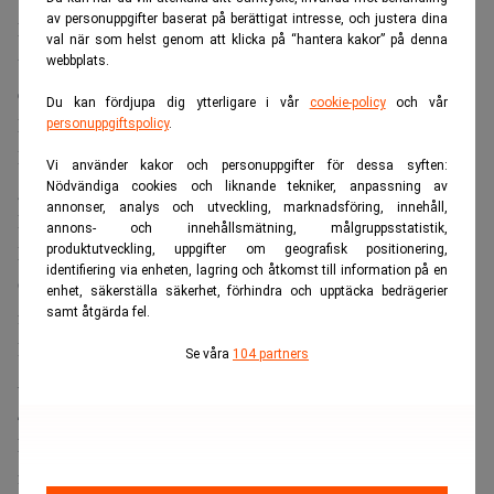
av personuppgifter baserat på berättigat intresse, och justera dina
Men han hade gjort det förut. Tagit pauser. Testat livet
val när som helst genom att klicka på “hantera kakor” på denna
utanför. Visste att det gick. Han hade tio månader ledigt –
webbplats.
en sabbatical – när han gick mellan Vinge och
Du kan fördjupa dig ytterligare i vår
cookie-policy
och vår
Mannheimer Swartling.
personuppgiftspolicy
.
I dag är han kvar i juridiken, men på egna villkor. Det har
Vi använder kakor och personuppgifter för dessa syften:
gått fyra år sedan han checkade ut från MSA.
Nödvändiga cookies och liknande tekniker, anpassning av
annonser, analys och utveckling, marknadsföring, innehåll,
Det innebär betydligt färre arbetstimmar. Färre konflikter.
annons- och innehållsmätning, målgruppsstatistik,
Mer kontroll.
produktutveckling, uppgifter om geografisk positionering,
identifiering via enheten, lagring och åtkomst till information på en
Och kanske en något klarare blick på vad affärsjuridiken
enhet, säkerställa säkerhet, förhindra och upptäcka bedrägerier
samt åtgärda fel.
faktiskt är.
Inte bara en affär. Utan ett ansvar.
Se våra
104 partners
I nästa artikel borrar vi djupare i advokatbranschens
stora utmaning: pengarna och/eller etiken.
Läs även:
10 miljoner i böter – ny EU-lag slår hårt mot
företag