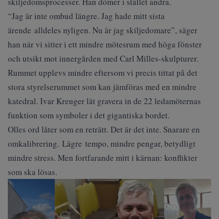
skiljedomsprocesser. Han dömer i stället andra.
“Jag är inte ombud längre. Jag hade mitt sista
ärende alldeles nyligen. Nu är jag skiljedomare”, säger
han när vi sitter i ett mindre mötesrum med höga fönster
och utsikt mot innergården med Carl Milles-skulpturer.
Rummet upplevs mindre eftersom vi precis tittat på det
stora styrelserummet som kan jämföras med en mindre
katedral. Ivar Kreuger lät gravera in de 22 ledamöternas
funktion som symboler i det gigantiska bordet.
Olles ord låter som en reträtt. Det är det inte. Snarare en
omkalibrering. Lägre tempo, mindre pengar, betydligt
mindre stress. Men fortfarande mitt i kärnan: konflikter
som ska lösas.