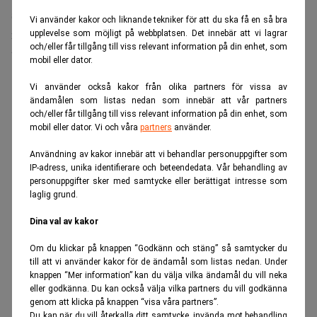
sällan i en bransch där toppjurister kan tjäna många
Vi använder kakor och liknande tekniker för att du ska få en så bra
miljoner om året.
upplevelse som möjligt på webbplatsen. Det innebär att vi lagrar
och/eller får tillgång till viss relevant information på din enhet, som
“Det är en gyllene bur.”
mobil eller dator.
ANNONS
Vi använder också kakor från olika partners för vissa av
ändamålen som listas nedan som innebär att vår partners
och/eller får tillgång till viss relevant information på din enhet, som
mobil eller dator. Vi och våra
partners
använder.
Användning av kakor innebär att vi behandlar personuppgifter som
IP-adress, unika identifierare och beteendedata. Vår behandling av
personuppgifter sker med samtycke eller berättigat intresse som
laglig grund.
Dina val av kakor
Om du klickar på knappen “Godkänn och stäng” så samtycker du
till att vi använder kakor för de ändamål som listas nedan. Under
knappen “Mer information” kan du välja vilka ändamål du vill neka
eller godkänna. Du kan också välja vilka partners du vill godkänna
genom att klicka på knappen “visa våra partners”.
Du kan när du vill återkalla ditt samtycke, invända mot behandling