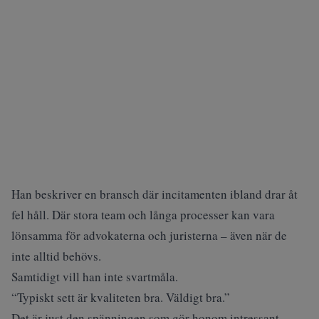
Han beskriver en bransch där incitamenten ibland drar åt
fel håll. Där stora team och långa processer kan vara
lönsamma för advokaterna och juristerna – även när de
inte alltid behövs.
Samtidigt vill han inte svartmåla.
“Typiskt sett är kvaliteten bra. Väldigt bra.”
Det är just den spänningen som gör honom intressant.