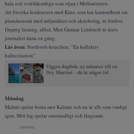
hala och svåråtkomliga som oljan i Mellanöstern.
Att försöka konkurrera med Kina, som har kamouflerat sin
planekonomi med miljardärer och aktiebolag, är lönlöst.
Deppig läsning, alltså. Men
Gunnar Lindstedt
är årets
journalist ännu en gång.
Läs även:
Northvolt-kraschen: ”En kollektiv
hallucination”
Viggos dagbok: 25 minuter till en
Dry Martini – då är något fel
Måndag
Malmö spelar borta mot Kalmar och nu är allt som vanligt
igen. Mitt lag spelar omständligt och långsamt.
ANNONS