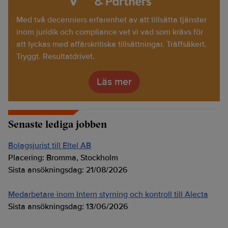
Med två decenniers erfarenhet av att tillsätta tjänster
inom juridik och compliance vet vi vad som krävs för
att lyckas med affärskritiska tillsättningar. Träffsäkert.
Tryggt. Resultatdrivet.
Läs mer
Senaste lediga jobben
Bolagsjurist till Eltel AB
Placering:
Bromma, Stockholm
Sista ansökningsdag:
21/08/2026
Medarbetare inom Intern styrning och kontroll till Alecta
Sista ansökningsdag:
13/06/2026