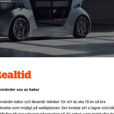
ar in i Nevs lokaler i Trollhättan. Därmed fortsätter den 75-å
använder oss av kakor
använder kakor och liknande tekniker för att du ska få en så bra
ANNONS
levelse som möjligt på webbplatsen. Det innebär att vi lagrar och/ell
tillgång till viss relevant information på din enhet, som mobil eller da