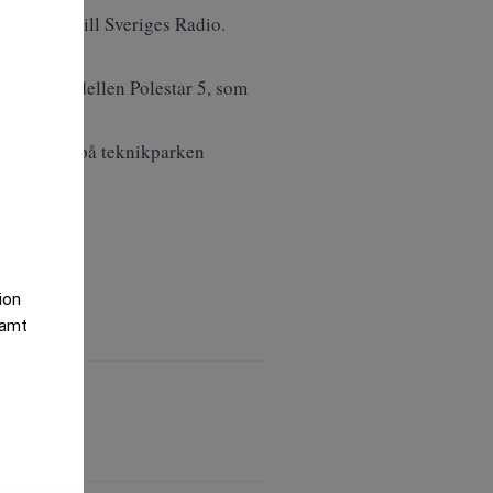
s vice vd, till Sveriges Radio.
ämst för modellen Polestar 5, som
lestar även på teknikparken
tion
samt