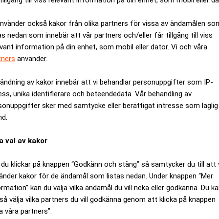
använder också kakor från olika partners för vissa av ändamålen so
as nedan som innebär att vår partners och/eller får tillgång till viss
evant information på din enhet, som mobil eller dator. Vi och våra
tners
använder.
ändning av kakor innebär att vi behandlar personuppgifter som IP-
ess, unika identifierare och beteendedata. Vår behandling av
sonuppgifter sker med samtycke eller berättigat intresse som laglig
nd.
a val av kakor
lstillverkning från Linköping till Trollhättan. För drygt tio år
du klickar på knappen “Godkänn och stäng” så samtycker du till att 
 har sedan dess upprätthållit traditionen av bilbyggande i stad
änder kakor för de ändamål som listas nedan. Under knappen “Mer
rsoner och gick in i viloläge.
Det öppnade samtidigt möjlighe
ormation” kan du välja vilka ändamål du vill neka eller godkänna. Du k
så välja vilka partners du vill godkänna genom att klicka på knappen
 tar över delar av Nevs lokaler i Trollhättan. Det rapporterar Sv
a våra partners”.
det. Det är en anrik mark och miljö. De har bra labb och testmilj