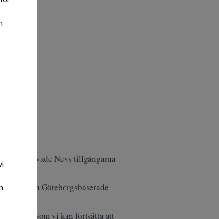
m
 sedan förvärvade Nevs tillgångarna
vi
en.
ter för den Göteborgsbaserade
an
erige Radio.
ö här uppe som vi kan fortsätta att