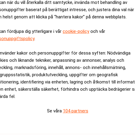
kan när du vill återkalla ditt samtycke, invända mot behandling av
lite extra ny energi i det området, säger Dennis Nobelius, Polestar
sonuppgifter baserat på berättigat intresse, och justera dina val när
art-elbilstillverkaren-polestar-intar-nevs-gamla-lokaler
 helst genom att klicka på “hantera kakor” på denna webbplats.
 kommer att testa motorer och batterier i Trollhättan – detta fr
kan fördjupa dig ytterligare i vår
cookie-policy
och vår
ernt.
sonuppgiftspolicy
.
ra 20-40 personer på plats i Trollhättan. Sedan tidigare finns Po
använder kakor och personuppgifter för dessa syften: Nödvändiga
kies och liknande tekniker, anpassning av annonser, analys och
eckling, marknadsföring, innehåll, annons- och innehållsmätning,
rev är kostnadsfritt:
Prenumerera
gruppsstatistik, produktutveckling, uppgifter om geografisk
itionering, identifiering via enheten, lagring och åtkomst till informa
en enhet, säkerställa säkerhet, förhindra och upptäcka bedrägerier 
ärda fel.
Se våra
104 partners