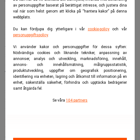
döttrar. Det blev obalans där och det har jag fått lida för
av personuppgifter baserat på berättigat intresse, och justera dina
internt. De är på mig för detta. Alla är så himla bra i denna
val när som helst genom att klicka på “hantera kakor” på denna
styrelse, jag vill inte ta bort någon och vi kan inte vara hur
webbplats.
många som helst.
Du kan fördjupa dig ytterligare i vår
cookie-policy
och vår
personuppgiftspolicy
.
Kan du kompensera detta på något annat vis?
– Jag försöker. Vi gjorde en lönekartläggning här på våra
Vi använder kakor och personuppgifter för dessa syften:
Nödvändiga cookies och liknande tekniker, anpassning av
närmare 2 000 medarbetare för att se om vi hade någon
annonser, analys och utveckling, marknadsföring, innehåll,
skillnad mellan män och kvinnor och det fanns det inte.
annons- och innehållsmätning, målgruppsstatistik,
produktutveckling, uppgifter om geografisk positionering,
Två kriser under karriären
identifiering via enheten, lagring och åtkomst till information på en
Under sin karriär har Urban Edenström gått igenom två
enhet, säkerställa säkerhet, förhindra och upptäcka bedrägerier
samt åtgärda fel.
finanskriser, dels under 90-talet och dels mellan 2007-
2009. Urban Edenström berättar att under den senare
Se våra
104 partners
finanskrisen, som räknas som den värsta finansiella krisen
sedan den stora depressionen på 1930-talet, gick det
väldigt bra för hans bolag.
– Vi är inte så konjunkturkänsliga mer än i fonderna,