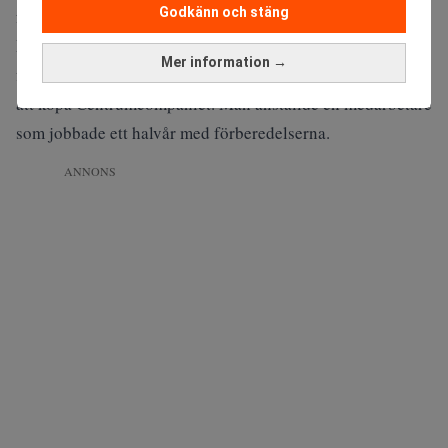
Godkänn och stäng
förklarar han.
Han pekar dock på en situation som vittnade om hur
Mer information →
finanskrisen slagit till. En av fonderna var intresserade av
att köpa Centrumcompaniet. Man anställde en medarbetare
som jobbade ett halvår med förberedelserna.
ANNONS