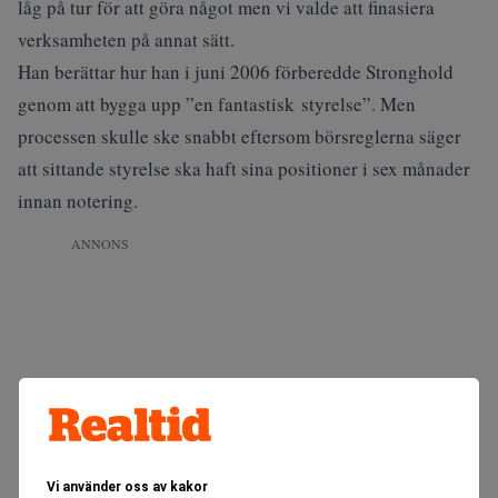
låg på tur för att göra något men vi valde att finasiera
verksamheten på annat sätt.
Han berättar hur han i juni 2006 förberedde Stronghold
genom att bygga upp ”en fantastisk styrelse”. Men
processen skulle ske snabbt eftersom börsreglerna säger
att sittande styrelse ska haft sina positioner i sex månader
innan notering.
ANNONS
Vi använder oss av kakor