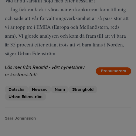
Vad är du särskilt nöjd med efter dessa år?
– Jag fick en kick i våras när en konkurrent kom till mig
och sade att vår förvaltningsverksamhet är så pass stor att
vi är topp tre i EMEA (Europa och Mellanöstern, reds
anm). Vi gjorde analysen och kom då fram till att vi bara
är 35 procent efter ettan, trots att vi bara finns i Norden,
säger Urban Edenström.
Läs mer från Realtid - vårt nyhetsbrev
Prenumerera
är kostnadsfritt:
Datscha
Newsec
Niam
Stronghold
Urban Edenström
Sara Johansson