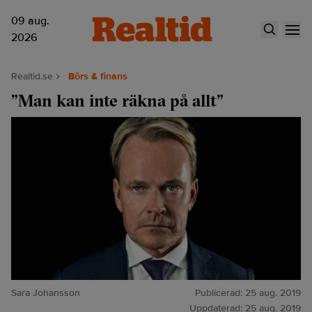
09 aug.
2026
Realtid.se
Börs & finans
”Man kan inte räkna på allt”
Sara Johansson
Publicerad:
25 aug. 2019
Uppdaterad:
25 aug. 2019