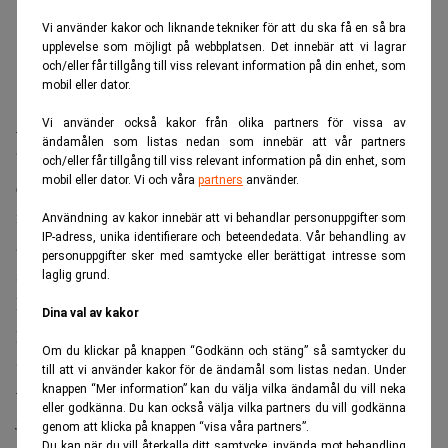
Vi använder kakor och liknande tekniker för att du ska få en så bra
upplevelse som möjligt på webbplatsen. Det innebär att vi lagrar
och/eller får tillgång till viss relevant information på din enhet, som
mobil eller dator.
Vi använder också kakor från olika partners för vissa av
– Vi ringde upp en headhuntingfirma och sade att vi
ändamålen som listas nedan som innebär att vår partners
behövde två ledamöter som var erfarna av börsbolag inom
och/eller får tillgång till viss relevant information på din enhet, som
mobil eller dator. Vi och våra
partners
använder.
en vecka. Firman frågade om vi kunde nöja oss med män
men vi ville ha två kvinnor, men det gick inte för alla
Användning av kakor innebär att vi behandlar personuppgifter som
IP-adress, unika identifierare och beteendedata. Vår behandling av
andra var också ute efter kvinnliga styrelseledamöter,
personuppgifter sker med samtycke eller berättigat intresse som
säger Urban Edenström.
laglig grund.
De nya styrelseledamöterna blev Henry Sténson, då
Dina val av kakor
partner på Brunswick Group, och stryrelseproffset Risto
Om du klickar på knappen “Godkänn och stäng” så samtycker du
Silander.
till att vi använder kakor för de ändamål som listas nedan. Under
– Nu är vi bara män och det blev ännu knasigare nu när
knappen “Mer information” kan du välja vilka ändamål du vill neka
eller godkänna. Du kan också välja vilka partners du vill godkänna
jag tog in min son i styrelsen också. Jag har tyvärr inga
genom att klicka på knappen “visa våra partners”.
Du kan när du vill återkalla ditt samtycke, invända mot behandling