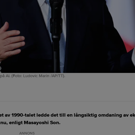
på AI. (Foto: Ludovic Marin /AP/TT).
t av 1990-talet ledde det till en långsiktig omdaning av
a nu, enligt Masayoshi Son.
ANNONS