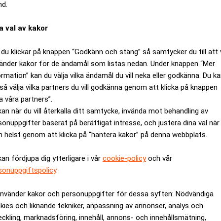
nd.
a val av kakor
du klickar på knappen “Godkänn och stäng” så samtycker du till att 
änder kakor för de ändamål som listas nedan. Under knappen “Mer
 miljarder euro i AI-infrastruktur i Frankrike, inklusive datacen
ormation” kan du välja vilka ändamål du vill neka eller godkänna. Du k
så välja vilka partners du vill godkänna genom att klicka på knappen
läggningar i regionen Hauts-de-France i norra Frankrike. Datac
a våra partners”.
kan när du vill återkalla ditt samtycke, invända mot behandling av
Europas växande AI-infrastruktur.
sonuppgifter baserat på berättigat intresse, och justera dina val när
tion med tidigare perioder av teknisk omvandling. Han konstate
 helst genom att klicka på “hantera kakor” på denna webbplats.
r, men att den långsiktiga utvecklingen ändå fortsätter uppåt.
elektronikindustrin, som drabbades hårt under börskraschen 19
kan fördjupa dig ytterligare i vår
cookie-policy
och vår
sonuppgiftspolicy
.
sar miljarder på robotar. Realtid
använder kakor och personuppgifter för dessa syften: Nödvändiga
kies och liknande tekniker, anpassning av annonser, analys och
n positionerat sig som en av världens största investerare inom A
eckling, marknadsföring, innehåll, annons- och innehållsmätning,