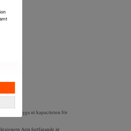
tion
samt
som ska bygga ut kapaciteten för
designern Arm fortfarande är