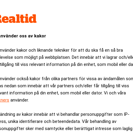
de Son att AI-revolutionen kan bli upp till 50 gånger större än
rjan på en ny era där AI får en avgörande roll för både närings
a revolutionen som mänskligheten någonsin upplevt, så det här ä
använder oss av kakor
n japanska investeringsjätten presenterar en av sina största sat
använder kakor och liknande tekniker för att du ska få en så bra
levelse som möjligt på webbplatsen. Det innebär att vi lagrar och/ell
ANNONS
tillgång till viss relevant information på din enhet, som mobil eller da
använder också kakor från olika partners för vissa av ändamålen so
as nedan som innebär att vår partners och/eller får tillgång till viss
evant information på din enhet, som mobil eller dator. Vi och våra
tners
använder.
ändning av kakor innebär att vi behandlar personuppgifter som IP-
ess, unika identifierare och beteendedata. Vår behandling av
sonuppgifter sker med samtycke eller berättigat intresse som laglig