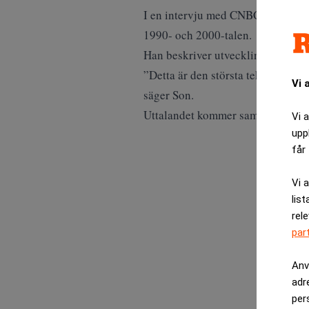
I en intervju med
CNBC
uppskatta
1990- och 2000-talen.
Han beskriver utvecklingen som bö
”Detta är den största teknologisk
Vi 
säger Son.
Uttalandet kommer samtidigt som de
Vi 
upp
får 
Vi 
list
rel
par
Anv
adr
per