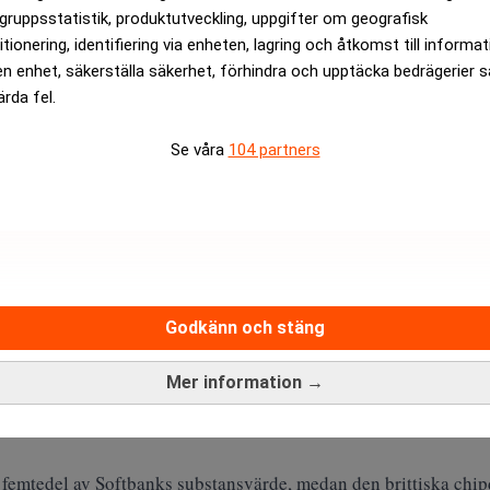
gruppsstatistik, produktutveckling, uppgifter om geografisk
ANNONS
itionering, identifiering via enheten, lagring och åtkomst till informa
en enhet, säkerställa säkerhet, förhindra och upptäcka bedrägerier 
ärda fel.
Se våra
104 partners
Godkänn och stäng
Mer information →
ed OpenAI i det amerikanska infrastruktursatsningen Stargate, 
 femtedel av Softbanks substansvärde, medan den brittiska chip