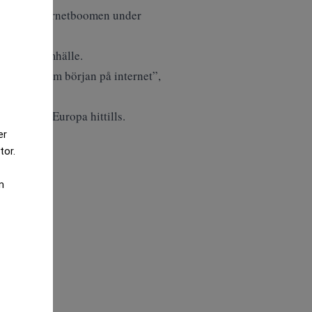
 it- och internetboomen under
liv och samhälle.
r precis som början på internet”,
sningar i Europa hittills.
er
tor.
m