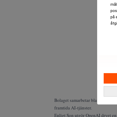
mål
pos
på 
åtg
Bolaget samarbetar bland annat m
framtida AI-tjänster.
Enligt Son utgör OpenAI drygt en