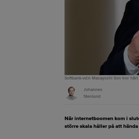
Softbank-vd:n Masayoshi Son tror hårt 
Johannes
Stenlund
När internetboomen kom i slute
större skala håller på att händ