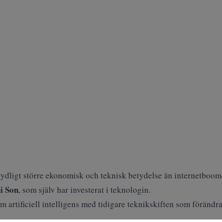
ydligt större ekonomisk och teknisk betydelse än internetboome
i Son
, som själv har investerat i teknologin.
nom
artificiell intelligens
med tidigare teknikskiften som förändr