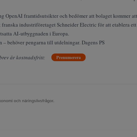
ng OpenAI framtidsutsikter och bedömer att bolaget kommer att
ranska industriföretaget Schneider Electric för att etablera et
tsatta AI-utbyggnaden i Europa.
in – behöver pengarna till utdelningar. Dagens PS
brev är kostnadsfritt:
Prenumerera
konomi och näringslivsfrågor.