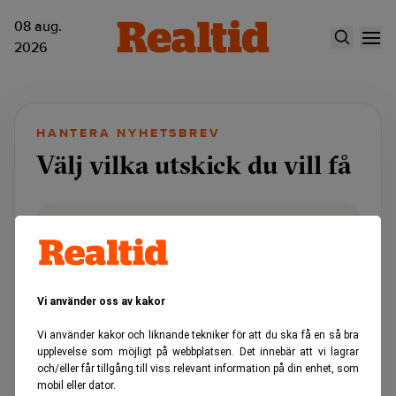
08 aug.
2026
HANTERA NYHETSBREV
Välj vilka utskick du vill få
För att hantera eller avsluta din prenumeration,
klicka på länken i mejlets sidfot.
Du kan också börja en prenumeration med
formuläret nedan.
Vi använder oss av kakor
Vi använder kakor och liknande tekniker för att du ska få en så bra
upplevelse som möjligt på webbplatsen. Det innebär att vi lagrar
och/eller får tillgång till viss relevant information på din enhet, som
Så här enkelt blir du
mobil eller dator.