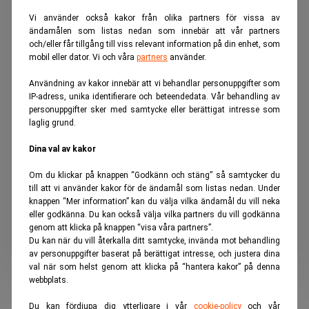
uppdaterad!
Vi använder också kakor från olika partners för vissa av
ändamålen som listas nedan som innebär att vår partners
De senaste nyheterna
helt
och/eller får tillgång till viss relevant information på din enhet, som
kostnadsfritt
direkt i din dator
mobil eller dator. Vi och våra
partners
använder.
och mobil.
Användning av kakor innebär att vi behandlar personuppgifter som
IP-adress, unika identifierare och beteendedata. Vår behandling av
personuppgifter sker med samtycke eller berättigat intresse som
laglig grund.
Jag samtycker till att ta emot digital
kommunikation och att mina
personuppgifter hanteras enligt
Dina val av kakor
denna integritetspolicy
.
Om du klickar på knappen “Godkänn och stäng” så samtycker du
Prenumerera
till att vi använder kakor för de ändamål som listas nedan. Under
knappen “Mer information” kan du välja vilka ändamål du vill neka
eller godkänna. Du kan också välja vilka partners du vill godkänna
genom att klicka på knappen “visa våra partners”.
Du kan när du vill återkalla ditt samtycke, invända mot behandling
av personuppgifter baserat på berättigat intresse, och justera dina
val när som helst genom att klicka på “hantera kakor” på denna
webbplats.
Du kan fördjupa dig ytterligare i vår
cookie-policy
och vår