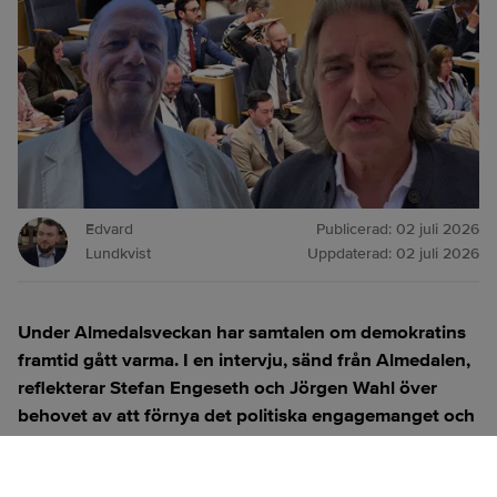
Edvard
Publicerad:
02 juli 2026
Lundkvist
Uppdaterad:
02 juli 2026
Under Almedalsveckan har samtalen om demokratins
framtid gått varma. I en intervju, sänd från Almedalen,
reflekterar Stefan Engeseth och Jörgen Wahl över
behovet av att förnya det politiska engagemanget och
hur modern teknik kan användas för att överbrygga
klyftan mellan medborgare och beslutsfattare.