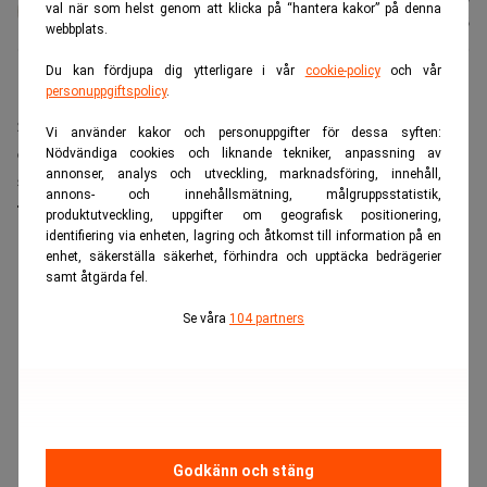
val när som helst genom att klicka på “hantera kakor” på denna
Andersen
Uppdaterad:
20 juli 2026
webbplats.
Du kan fördjupa dig ytterligare i vår
cookie-policy
och vår
personuppgiftspolicy
.
Fyra år efter sprängningen av Nord
Stream‑ledningarna har High Court i London avgjort
Vi använder kakor och personuppgifter för dessa syften:
den långdragna tvisten om ersättning. Domen får
Nödvändiga cookies och liknande tekniker, anpassning av
annonser, analys och utveckling, marknadsföring, innehåll,
stora konsekvenser för både bolaget och
annons- och innehållsmätning, målgruppsstatistik,
försäkringsbranschen.
produktutveckling, uppgifter om geografisk positionering,
identifiering via enheten, lagring och åtkomst till information på en
ANNONS
enhet, säkerställa säkerhet, förhindra och upptäcka bedrägerier
samt åtgärda fel.
Se våra
104 partners
Godkänn och stäng