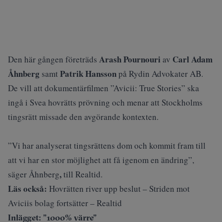
Arash Pournouri
Carl Adam
Den här gången företräds
av
Åhnberg
Patrik Hansson
samt
på Rydin Advokater AB.
De vill att dokumentärfilmen ”Avicii: True Stories” ska
ingå i Svea hovrätts prövning och menar att Stockholms
tingsrätt missade den avgörande kontexten.
”Vi har analyserat tingsrättens dom och kommit fram till
att vi har en stor möjlighet att få igenom en ändring”,
,
säger Åhnberg
till Realtid.
Läs också:
Hovrätten river upp beslut – Striden mot
Aviciis bolag fortsätter – Realtid
Inlägget: ”1000% värre”