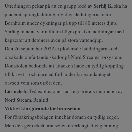
Serhij K
Utredningen pekar på att en grupp ledd av
. ska ha
placerat sprängladdningar vid gasledningarna nära
Bornholm under dykningar på upp till 80 meters djup.
Sprängämnena var militära högexplosiva laddningar med
kapacitet att detonera även på stora vattendjup.
Den 26 september 2022 exploderade laddningarna och
orsakade omfattande skador på Nord Streams rörsystem.
Domstolen bedömde att attacken hade en tydlig koppling
till kriget – och därmed föll under krigsundantaget,
oavsett vem som utfört den.
Läs också:
Två explosioner har registrerats i närheten av
Nord Stream. Realtid
Viktigt klargörande för branschen
För försäkringsbolagen innebär domen en tydlig seger.
Men den ger också branschen efterlängtad vägledning: