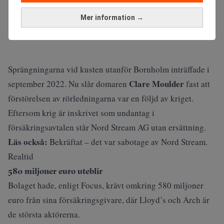
Mer information →
Sprängningarna vid kusten utanför Bornholm inträffade i
Clare Moulder
september 2022. Nu slår domaren
fast att
förstörelsen av rörledningarna var en följd av kriget.
Eftersom krig är inskrivet som undantag i
försäkringsavtalen står Nord Stream AG utan ersättning.
Läs också:
Bekräftat – det var sabotage av Nord Stream.
Realtid
580 miljoner euro uteblir
Bolaget hade, enligt
Focus
, krävt omkring 580 miljoner
euro från sina försäkringsgivare, där Lloyd’s och Arch är
de största aktörerna.