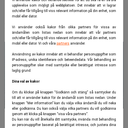
Vi använder kakor och liknande tekniker för att du ska få en så bra
upplevelse som möjligt på webbplatsen. Det innebär att vi lagrar
och/eller får tillgång till viss relevant information på din enhet, som
Realtid.se
Makro
mobil eller dator.
Ett enda ord kostar Nord Stream AG
Vi använder också kakor från olika partners för vissa av
580 miljoner euro
ändamålen som listas nedan som innebär att vår partners
och/eller får tillgång till viss relevant information på din enhet, som
mobil eller dator. Vi och våra
partners
använder.
Användning av kakor innebär att vi behandlar personuppgifter som
IP-adress, unika identifierare och beteendedata. Vår behandling av
personuppgifter sker med samtycke eller berättigat intresse som
laglig grund.
Dina val av kakor
Om du klickar på knappen “Godkänn och stäng” så samtycker du
till att vi använder kakor för de ändamål som listas nedan. Under
knappen “Mer information” kan du välja vilka ändamål du vill neka
eller godkänna. Du kan också välja vilka partners du vill godkänna
Gasläckan vid Nordstream 2 sett från det danska försvaret på
genom att klicka på knappen “visa våra partners”.
Bornholm. (Foto: Forsvaret Danmark /Handout/ TT)
Du kan när du vill återkalla ditt samtycke, invända mot behandling
av personuppgifter baserat på berättigat intresse, och justera dina
Karin
Publicerad:
19 juli 2026