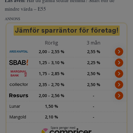
Läs även:
Har du gamla sedlar hemma? Snart blir de
mindre värda – E55
ANNONS