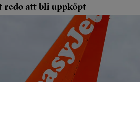
 redo att bli uppköpt