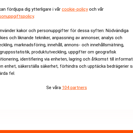
in varuhusverksamhet i fastigheten under ett långt tillbakahyr
kan fördjupa dig ytterligare i vår
cookie-policy
och vår
 som vanligt.
sonuppgiftspolicy
.
rev är kostnadsfritt:
Prenumerera
använder kakor och personuppgifter för dessa syften: Nödvändiga
kies och liknande tekniker, anpassning av annonser, analys och
eckling, marknadsföring, innehåll, annons- och innehållsmätning,
gruppsstatistik, produktutveckling, uppgifter om geografisk
itionering, identifiering via enheten, lagring och åtkomst till informa
en enhet, säkerställa säkerhet, förhindra och upptäcka bedrägerier 
ärda fel.
Se våra
104 partners
Medarbetare inom Intern styrni
Sista ansökningsdag:
13/06/