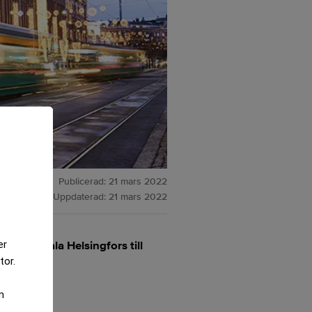
Publicerad:
21 mars 2022
Uppdaterad:
21 mars 2022
 i centrala Helsingfors till
er
tor.
m