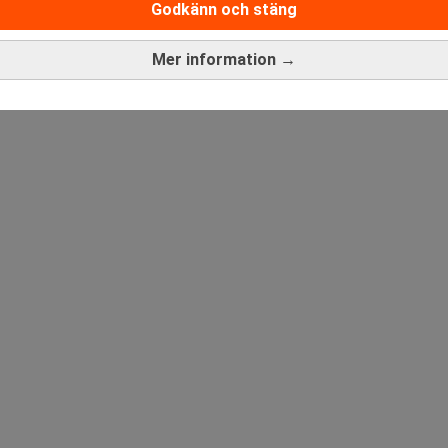
Godkänn och stäng
ANNONS
Mer information →