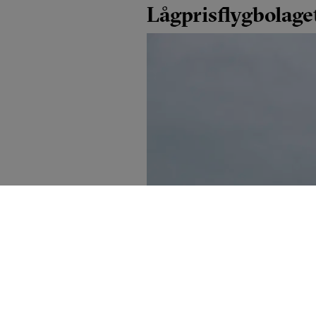
Lågprisflygbolaget