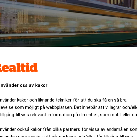
använder oss av kakor
använder kakor och liknande tekniker för att du ska få en så bra
Stockmann har ingått avtal om att sälja sin varuhusfastighet
levelse som möjligt på webbplatsen. Det innebär att vi lagrar och/ell
tillgång till viss relevant information på din enhet, som mobil eller da
ANNONS
använder också kakor från olika partners för vissa av ändamålen so
as nedan som innebär att vår partners och/eller får tillgång till viss