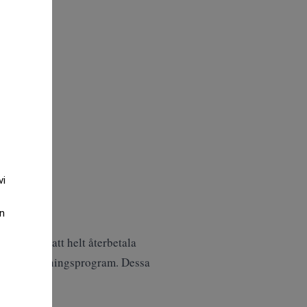
vi
an
lande.
ären till att helt återbetala
ngens betalningsprogram. Dessa