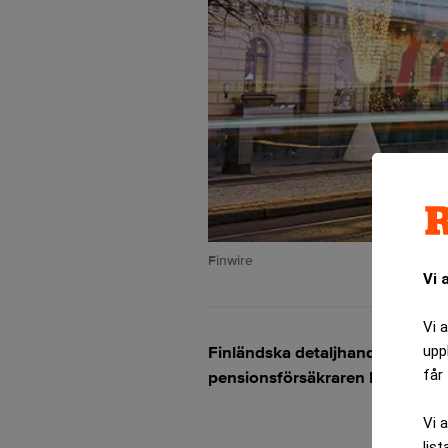
Finwire
Vi 
Vi 
Finländska detaljhandelsbolaget 
upp
får 
pensionsförsäkraren Keva.
Vi 
list