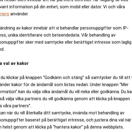
evant information på din enhet, som mobil eller dator. Vi och våra
tners
använder.
ändning av kakor innebär att vi behandlar personuppgifter som IP-
ess, unika identifierare och beteendedata. Vår behandling av
sonuppgifter sker med samtycke eller berättigat intresse som laglig
nd.
a val av kakor
du klickar på knappen “Godkänn och stäng” så samtycker du till att 
änder kakor för de ändamål som listas nedan. Under knappen “Mer
ormation” kan du välja vilka ändamål du vill neka eller godkänna. Du k
 euro, motsvarande 4,2 miljarder kronor, enligt ett pressmedde
så välja vilka partners du vill godkänna genom att klicka på knappen
anns saneringsprogram. Bolaget kommer använda likviden från aff
a våra partners”.
rhet och utan säkerhet som för närvarande omfattas av saneri
kan när du vill återkalla ditt samtycke, invända mot behandling av
sonuppgifter baserat på berättigat intresse, och justera dina val när
joner euro.
 helst genom att klicka på “hantera kakor” på denna webbplats.
s innan utgången av april.