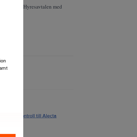
ningsavtal. Hyresavtalen med
tion
samt
ng och kontroll till Alecta
2026