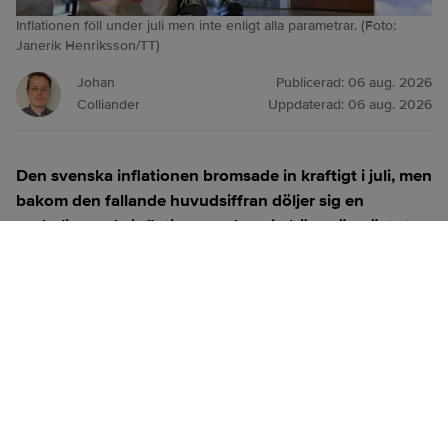
Inflationen föll under juli men inte enligt alla parametrar. (Foto:
Janerik Henriksson/TT)
Johan
Publicerad:
06 aug. 2026
Colliander
Uppdaterad:
06 aug. 2026
Den svenska inflationen bromsade in kraftigt i juli, men
bakom den fallande huvudsiffran döljer sig en
underliggande inflation som kom in högre än väntat.
Flera ekonomer pekar nu mot en räntehöjning i
september.
ANNONS