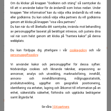
Om du klickar på knappen “Godkänn och stäng” så samtycker du
– Med denna etablering har vi nu möjligheten att erbjuda
till att vi använder kakor för de ändamål som listas nedan. Under
en Pan-nordisk tjänst till investerare, som vill ha stabila
knappen “Mer information” kan du välja vilka ändamål du vill neka
eller godkänna. Du kan också välja vilka partners du vill godkänna
och förutsägbara kassaflöden i sin portfölj, säger Jonas
genom att klicka på knappen “visa våra partners”.
Ström
Du kan när du vill återkalla ditt samtycke, invända mot behandling
av personuppgifter baserat på berättigat intresse, och justera dina
val när som helst genom att klicka på “hantera kakor” på denna
webbplats.
Läs mer från Realtid - vårt nyhetsbrev
Prenumerera
är kostnadsfritt:
Du kan fördjupa dig ytterligare i vår
cookie-policy
och vår
personuppgiftspolicy
.
ABG Sunda Collier
Vi använder kakor och personuppgifter för dessa syften:
Nödvändiga cookies och liknande tekniker, anpassning av
annonser, analys och utveckling, marknadsföring, innehåll,
annons- och innehållsmätning, målgruppsstatistik,
Camilla Jonsson
produktutveckling, uppgifter om geografisk positionering,
identifiering via enheten, lagring och åtkomst till information på en
enhet, säkerställa säkerhet, förhindra och upptäcka bedrägerier
samt åtgärda fel.
Senaste lediga jobben
Se våra
104 partners