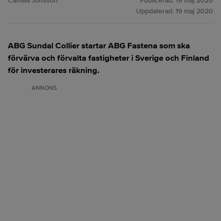
Camilla Jonsson
Publicerad:
19 maj 2020
Uppdaterad:
19 maj 2020
ABG Sundal Collier startar ABG Fastena som ska
förvärva och förvalta fastigheter i Sverige och Finland
för investerares räkning.
ANNONS