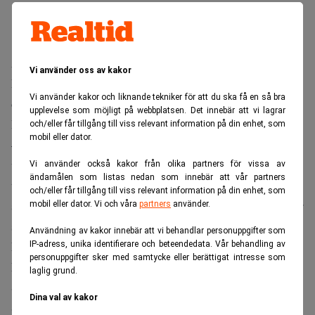
Andreas Birgersson, Pangeas tidigare vd, blir bolagets vd.
Vi använder oss av kakor
Per Nisses, som närmast kommer från Arctic Capital, Head
Vi använder kakor och liknande tekniker för att du ska få en så bra
of Investor Relations och Philip Söderqvistfrån Pareto blir
upplevelse som möjligt på webbplatsen. Det innebär att vi lagrar
Head of Investments. Det rapporterar Fastighetsvärlden.
och/eller får tillgång till viss relevant information på din enhet, som
mobil eller dator.
– Vi har under en längre tid tittat på att starta en sådan här
verksamhet för den svenska och finska marknaden och har
Vi använder också kakor från olika partners för vissa av
ändamålen som listas nedan som innebär att vår partners
till slut hittat rätt team vi vill göra detta tillsammans med,
och/eller får tillgång till viss relevant information på din enhet, som
säger Jonas Ström, vd för ABG Sundal Collier och som blir
mobil eller dator. Vi och våra
partners
använder.
styrelseordförande i det nya ABG Fastena till
Användning av kakor innebär att vi behandlar personuppgifter som
Fastighetsvärlden.
IP-adress, unika identifierare och beteendedata. Vår behandling av
personuppgifter sker med samtycke eller berättigat intresse som
Företaget kommer att ha lokaler i anslutning till ABG
laglig grund.
Sundahls nya kontor i Urban Escape (Gallerian) i
Dina val av kakor
Stockholms city.